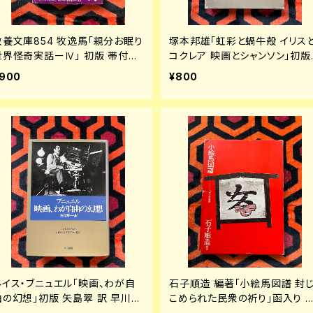
教養文庫854 牧逸馬「親分お眠り
塚本邦雄「虹彩と蝸牛殻 イリス
世界怪奇実話ーⅣ」 初版 帯付き
コクレア 映画とシャンソン」初版
解説:中薗英助 カバー:合田佐和
函入り 装幀:政田岑生 みすず書
900
¥800
子 社会思想社
ルイス・ブニュエル「映画、わが自
石子順造 編著「小絵馬図譜 封
由の幻想」初版 矢島翠 訳 早川書
こめられた民衆の祈り」函入り 
房
幀:浅井努 芳賀書店 キッチュ