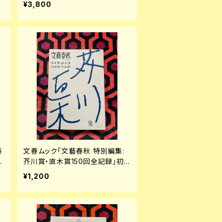
¥3,800
築
文春ムック「文藝春秋 特別編集:
神
芥川賞・直木賞150回全記録」初
版 菊池寛
¥1,200