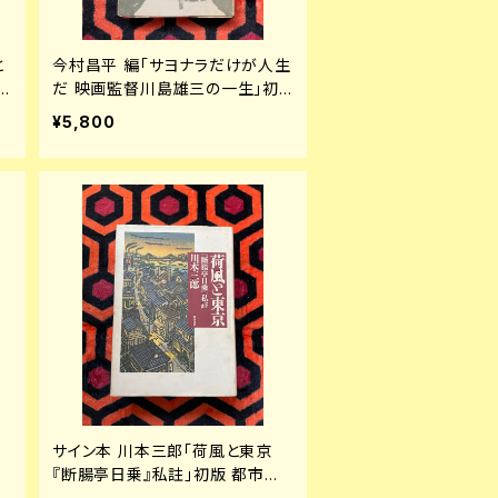
と
今村昌平 編「サヨナラだけが人生
だ 映画監督川島雄三の一生」初
房
版 ノーベル書房 フランキー堺 若
¥5,800
尾文子
じ
サイン本 川本三郎「荷風と東京
装
『断腸亭日乗』私註」初版 都市出
版 東京人