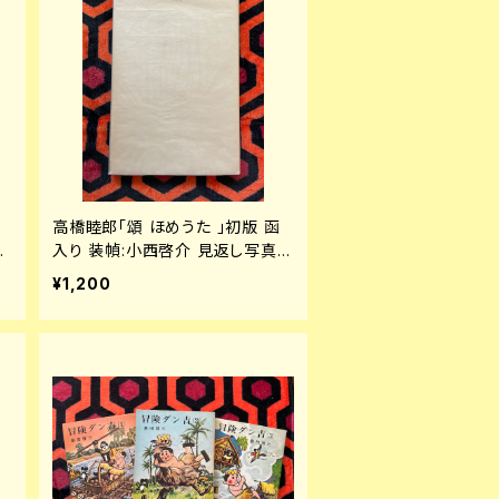
コ
高橋睦郎「頌 ほめうた 」初版 函
仁
入り 装幀:小西啓介 見返し写真:
細江英公 思潮社
¥1,200