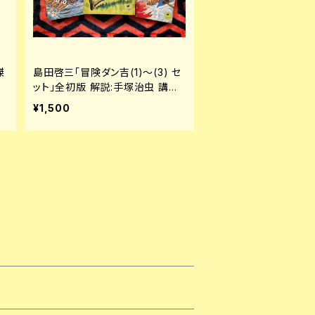
傑
島田啓三「冒険ダン吉(1)〜(3) セ
ット」全初版 解説:手塚治虫 講談
ワ
社 少年倶楽部文庫
¥1,500