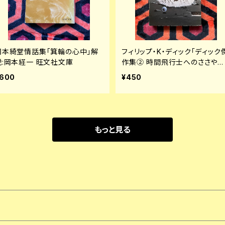
岡本綺堂情話集「箕輪の心中」解
フィリップ・K・ディック「ディック
説:岡本経一 旺文社文庫
作集② 時間飛行士へのささやか
な贈物」浅倉久志・他訳 ハヤカ
600
¥450
SF文庫 早川書房
もっと見る