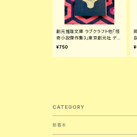
創元推理文庫 ラブクラフト他「怪
奇小説傑作集3」東京創元社 ディ
ケンズ ビアース カバー:日下弘 解
¥750
¥
説:平井呈一 アンソロジー
CATEGORY
新着本