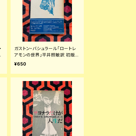
・
ガストン・バシュラール「ロートレ
アモンの世界」平井照敏訳 初版
式
帯付き 装幀:米村隆 思潮社
¥650