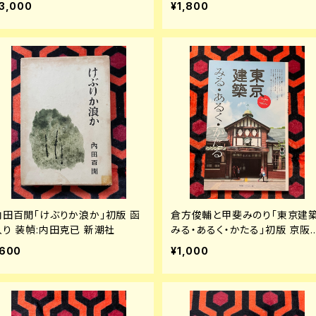
3,000
¥1,800
内田百閒「けぶりか浪か」初版 函
倉方俊輔と甲斐みのり「東京建
入り 装幀:内田克已 新潮社
みる・あるく・かたる」初版 京阪
エルマガジン社 レトロモダン
600
¥1,000