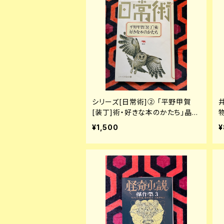
シリーズ[日常術]② 「平野甲賀
[装丁]術・好きな本のかたち」晶文
社
¥1,500
¥