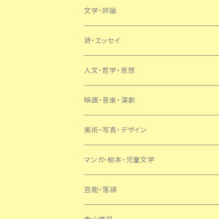
文学・評論
日本
詩・エッセイ
外国
人文・哲学・思想
SF・ミステリー
映画・音楽・演劇
美術・写真・デザイン
マンガ・絵本・児童文学
芸能・落語