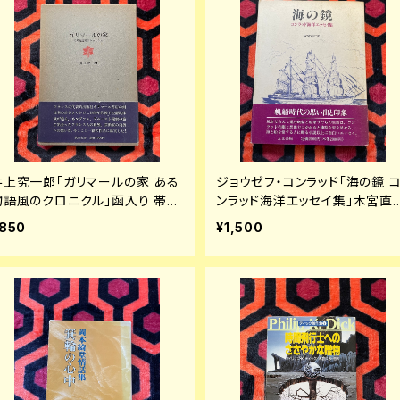
井上究一郎「ガリマールの家 ある
ジョウゼフ・コンラッド「海の鏡 
物語風のクロニクル」函入り 帯付
ンラッド海洋エッセイ集」木宮直
き 装幀:栃折久美子 筑摩書房
訳 初版 帯付き 人文書院
850
¥1,500