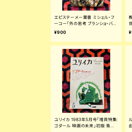
エピステーメー業書 ミシェル・フ
ーコー「外の思考 ブランショ・バタ
イユ・クロソウスキー」初版 豊崎
¥900
¥
光一 訳 朝日出版社
ユリイカ 1983年5月号「増頁特集:
ゴダール 映画の未来」初版 青土
社 四方田犬彦 黒沢清 松浦寿輝