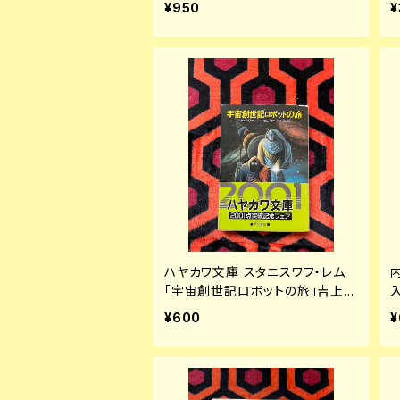
¥950
¥
伊藤俊治
ハヤカワ文庫 スタニスワフ・レム
「宇宙創世記ロボットの旅」吉上昭
三・村手義治 訳 帯付き 早川書房
¥600
¥
SF