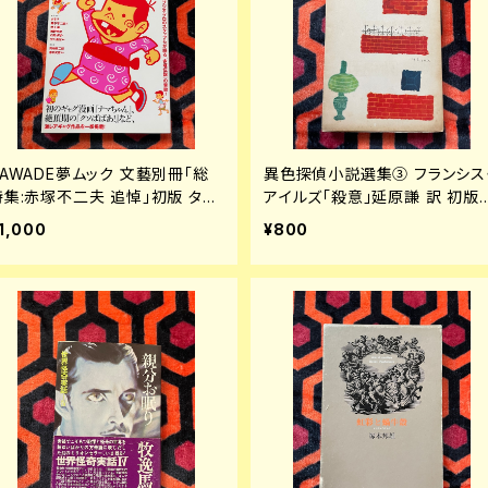
KAWADE夢ムック 文藝別冊「総
異色探偵小説選集③ フランシス
特集:赤塚不二夫 追悼」初版 タモ
アイルズ「殺意」延原謙 訳 初版
リ 山下洋輔 細野晴臣 足立正生
装幀:花森安治 日本出版共同株
1,000
¥800
石野卓球 深沢七郎
会社