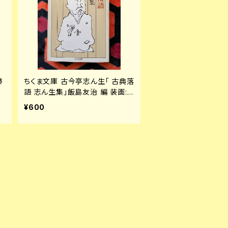
帯
ちくま文庫 古今亭志ん生「 古典落
野
語 志ん生集」飯島友治 編 装画:
和田誠 筑摩書房
¥600