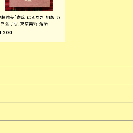
安藤鶴夫「寄席 はるあき」初版 カ
メラ:金子弘 東京美術 落語
1,200