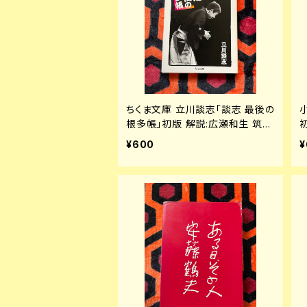
ちくま文庫 立川談志「談志 最後の
根多帳」初版 解説:広瀬和生 筑摩
書房
¥600
¥