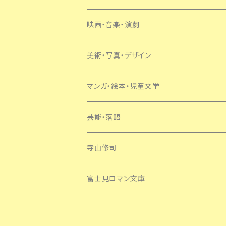
SF・ミステリー
映画・音楽・演劇
美術・写真・デザイン
マンガ・絵本・児童文学
芸能・落語
寺山修司
富士見ロマン文庫