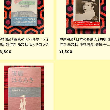
小林信彦「東京のドン・キホーテ」
中原弓彦「日本の喜劇人」初版 
初版 帯付き 晶文社 ヒッチコック
付き 晶文社 小林信彦 装幀:平
甲賀 安藤鶴夫 佐藤信 エノケン
6,800
¥1,500
クレージーキャッツ