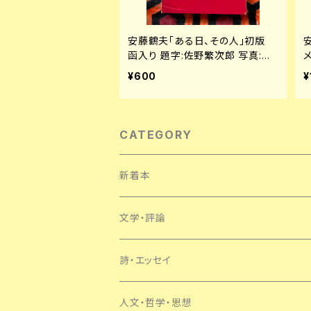
安藤鶴夫「ある日、その人」初版
函入り 題字:佐野繁次郎 写真:秋
山庄太郎 婦人画報社
¥600
¥
CATEGORY
新着本
文学・評論
日本
詩・エッセイ
外国
人文・哲学・思想