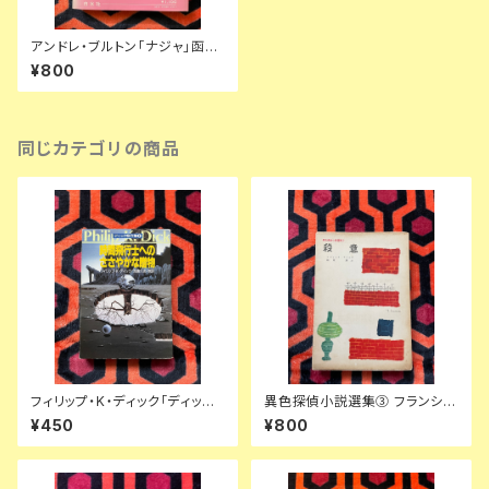
アンドレ・ブルトン「ナジャ」函入
り 帯付き 巖谷國士訳 装幀:野中
¥800
ユリ 白水社 小説のシュルレアリ
スム
同じカテゴリの商品
フィリップ・K・ディック「ディック
異色探偵小説選集③ フランシ
傑作集② 時間飛行士へのささ
ス・アイルズ「殺意」延原謙 訳 初
¥450
¥800
やかな贈物」浅倉久志・他訳 ハ
版 装幀:花森安治 日本出版共同
ヤカワSF文庫 早川書房
株式会社