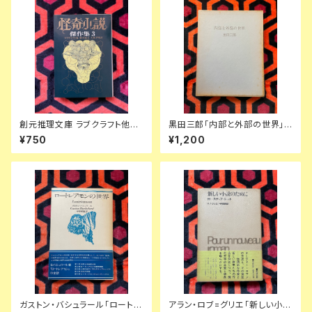
創元推理文庫 ラブクラフト他
黒田三郎「内部と外部の世界」
「怪奇小説傑作集3」東京創元社
初版 函入り 昭森社 評論集
¥750
¥1,200
ディケンズ ビアース カバー:日
下弘 解説:平井呈一 アンソロジ
ー
ガストン・バシュラール「ロートレ
アラン・ロブ=グリエ「新しい小説