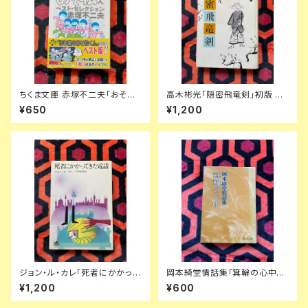
ちくま文庫 赤塚不二夫「おそ松
高木彬光「隠密飛竜剣」初版 装
くんベスト・セレクション」初版
幀:中尾進 東京文藝社
¥650
¥1,200
帯付き 筑摩書房 文庫オリジナ
ル
ジョン・ル・カレ「死者にかかって
岡本綺堂情話集「箕輪の心中」
きた電話」宇野利泰訳 カバー:真
解説:岡本経一 旺文社文庫
¥1,200
¥600
鍋博 早川書房 ハヤカワノヴェル
ズ スパイミステリー