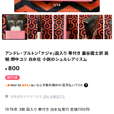
1
/14
アンドレ・ブルトン「ナジャ」函入り 帯付き 巖谷國士訳 装
幀:野中ユリ 白水社 小説のシュルレアリスム
800
¥
残り1点
なら
手数料無料の
翌月払いでOK
別途送料がかかります。
送料を確認する
1978年 3刷 函入り 帯付き 白水社発行 定価1100円