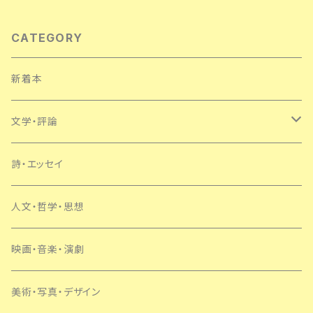
CATEGORY
新着本
文学・評論
日本
詩・エッセイ
外国
人文・哲学・思想
SF・ミステリー
映画・音楽・演劇
美術・写真・デザイン