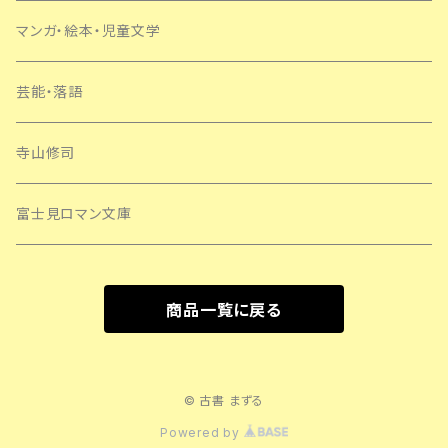
マンガ・絵本・児童文学
芸能・落語
寺山修司
富士見ロマン文庫
商品一覧に戻る
© 古書 まずる
Powered by