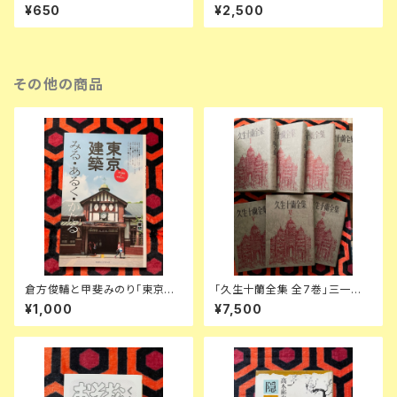
アモンの世界」平井照敏訳 初版
のために 付-スナップ・ショット」
¥650
¥2,500
帯付き 装幀:米村隆 思潮社
平岡篤頼訳 初版 帯付き 新潮社
ヌーヴォーロマン
その他の商品
倉方俊輔と甲斐みのり「東京建
「久生十蘭全集 全7巻」三一書
築 みる・あるく・かたる」初版 京
房 編集委員:大佛次郎 荒正人
¥1,000
¥7,500
阪神エルマガジン社 レトロモダ
安部公房 中井英夫 3巻のみ月
ン
報欠