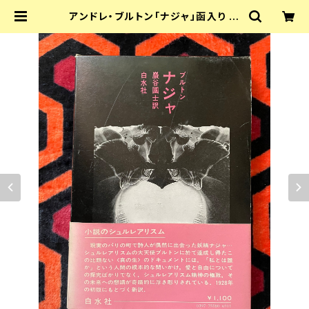
アンドレ・ブルトン「ナジャ」函入り 帯
付き 巖谷國士訳 装幀:野中ユリ 白水
社 小説のシュルレアリスム | 古書 ま
ずる