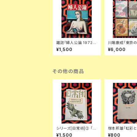
雑誌「婦人公論 1972 1
川端康成「東京の
1月号」表紙:金子國義
四巻セット 装幀
¥1,500
¥6,000
中央公論社 澁澤龍彦
華 新潮社
ダリ 後藤明生 倉橋由美
子 中野良子
その他の商品
シリーズ[日常術]② 「平
塚本邦雄「虹彩
野甲賀[装丁]術・好きな
殻 イリスとコクレ
¥1,500
¥800