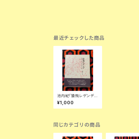
最近チェックした商品
池内紀「猿飛レゲンデ
日本文学覗き箱」 初版
¥1,000
函入り 帯付き 付録付き
沖積舎
同じカテゴリの商品