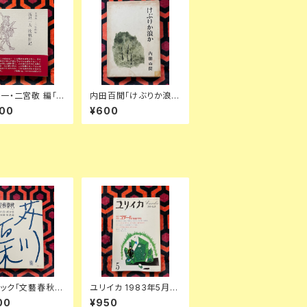
一・二宮敬 編「渡
内田百閒「けぶりか浪
 敗戦日記」 初
か」初版 函入り 装幀:内
000
¥600
入り 帯付き 装幀:
田克已 新潮社
一 博文館新社
ック「文藝春秋
ユリイカ 1983年5月号
集:芥川賞・直木
「増頁特集:ゴダール 映
00
¥950