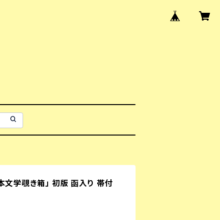
本文学覗き箱」 初版 函入り 帯付