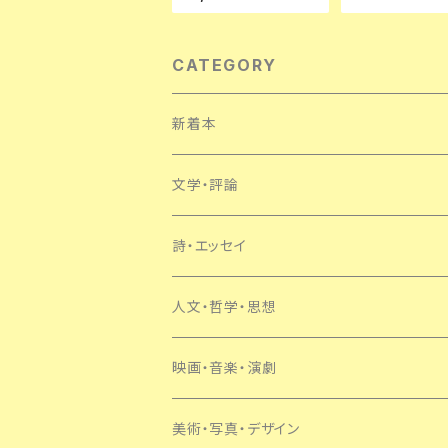
本のかたち」晶文社
画とシャンソン」
入り 装幀:政田岑
すず書房
CATEGORY
新着本
文学・評論
日本
詩・エッセイ
外国
人文・哲学・思想
SF・ミステリー
映画・音楽・演劇
美術・写真・デザイン