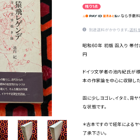
残り1点
なら
手数
別途送料がかかります。
送料
昭和60年 初版 函入り 帯付
円
ドイツ文学者の池内紀氏が様
本の作家論を中心に収録した
函に少しヨゴレ、イタミ、背
な状態です。
＊古本ですので経年によるヤ
了承下さい。