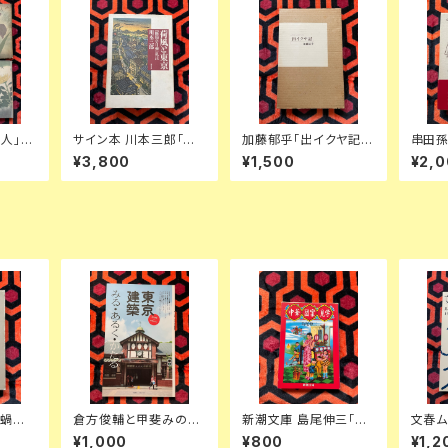
人」全
サイン本 川本三郎「荷
加藤郁乎「出イクヤ記 L
串田孫
:金島桂
風と東京 『断腸亭日乗』
IBER EXICVIAE」初版
辺一夫
¥3,800
¥1,500
¥2,
私註」初版 都市出版 東
函入り 挿絵:齋藤和雄
版 函
京人
天眼社 俳句集
串田孫
と蝸牛
倉方俊輔と甲斐みのり
新潮文庫 島尾伸三「中
文春ム
ア 映
「東京建築 みる・ある
華図案見学」初版 文庫
特別編
¥1,000
¥800
¥1,2