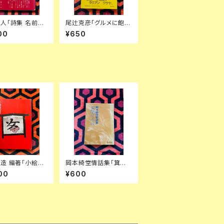
人「詩集 名前の
尾辻克彦「グルメに飽き
店街」 初版 帯付
たら読む本」帯付き イラ
00
¥650
幀:田辺輝男 思潮
スト:赤瀬川原平 新潮社
C
B級グルメ
造 編著「小絵馬
岡本綺堂情話集「箕輪
封じこめられた民
の心中」解説:岡本経一
00
¥600
り」函入り 装幀:
旺文社文庫
 芳賀書店 キッチ