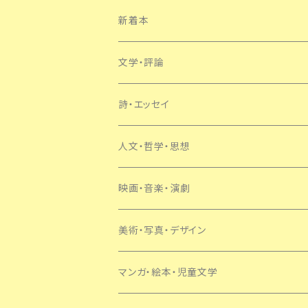
新着本
文学・評論
日本
詩・エッセイ
外国
人文・哲学・思想
SF・ミステリー
映画・音楽・演劇
美術・写真・デザイン
マンガ・絵本・児童文学