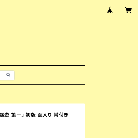
遊 第一」 初版 函入り 帯付き