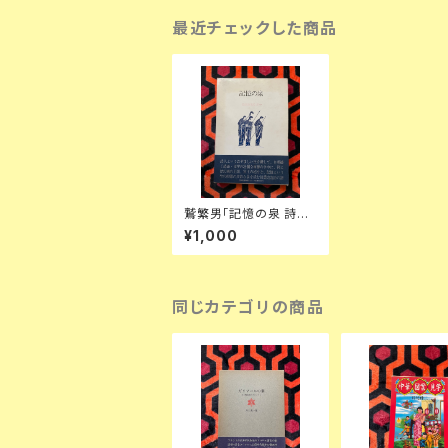
最近チェックした商品
鷲繁男「記憶の泉 詩歌
逍遥遊 第一」 初版 函
¥1,000
入り 帯付き 牧神社
同じカテゴリの商品