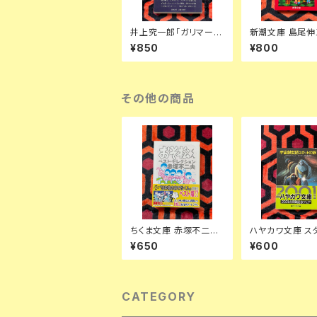
井上究一郎「ガリマール
新潮文庫 島尾伸
の家 ある物語風のクロ
華図案見学」初版
¥850
¥800
ニクル」函入り 帯付き
オリジナル 潮田
装幀:栃折久美子 筑摩
しまおまほ
書房
その他の商品
ちくま文庫 赤塚不二夫
ハヤカワ文庫 ス
「おそ松くんベスト・セレ
ワフ・レム「宇宙
¥650
¥600
クション」初版 帯付き
ロボットの旅」吉
筑摩書房 文庫オリジナ
三・村手義治 訳
ル
早川書房 SF
CATEGORY