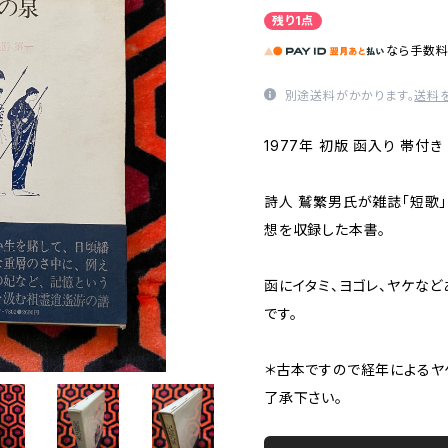
残り1点
なら
手数
別途送料がかかります。
送料
1977年 初版 函入り 帯付き
詩人 鷲繁男氏が雑誌「短歌
想を収録した本書。
函にイタミ、ヨゴレ、ヤケな
です。
＊古本ですので経年によるヤ
了承下さい。