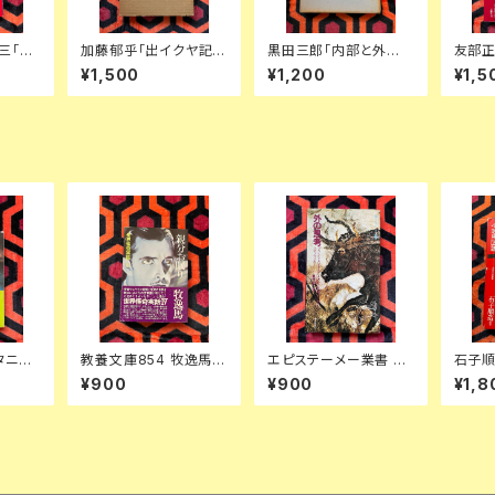
三「中
加藤郁乎「出イクヤ記 L
黒田三郎「内部と外部
友部正
 文庫
IBER EXICVIAE」初版
の世界」初版 函入り 昭
ない商
¥1,500
¥1,200
¥1,5
登久子
函入り 挿絵:齋藤和雄
森社 評論集
き 装
天眼社 俳句集
社 UR
タニス
教養文庫854 牧逸馬
エピステーメー業書 ミ
石子順
創世記
「親分お眠り 世界怪奇
シェル・フーコー「外の
図譜 
¥900
¥900
¥1,8
上昭
実話ーⅣ」 初版 帯付き
思考 ブランショ・バタイ
衆の祈
 帯付き
解説:中薗英助 カバー:
ユ・クロソウスキー」初
浅井努
合田佐和子 社会思想社
版 豊崎光一 訳 朝日出
ュ
版社