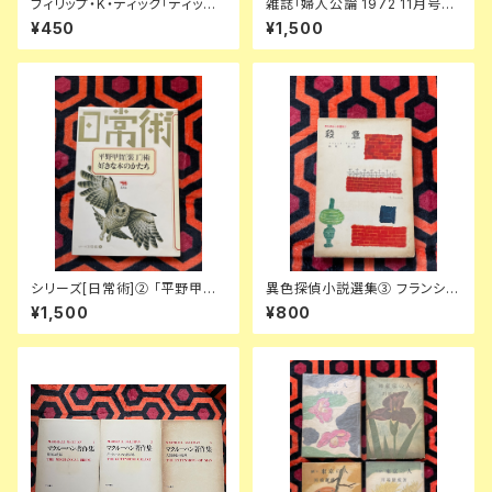
フィリップ・K・ディック「ディック
雑誌「婦人公論 1972 11月号」
傑作集② 時間飛行士へのささ
表紙:金子國義 中央公論社 澁澤
¥450
¥1,500
やかな贈物」浅倉久志・他訳 ハ
龍彦 ダリ 後藤明生 倉橋由美子
ヤカワSF文庫 早川書房
中野良子
シリーズ[日常術]② 「平野甲賀
異色探偵小説選集③ フランシ
[装丁]術・好きな本のかたち」晶
ス・アイルズ「殺意」延原謙 訳 初
¥1,500
¥800
文社
版 装幀:花森安治 日本出版共同
株式会社