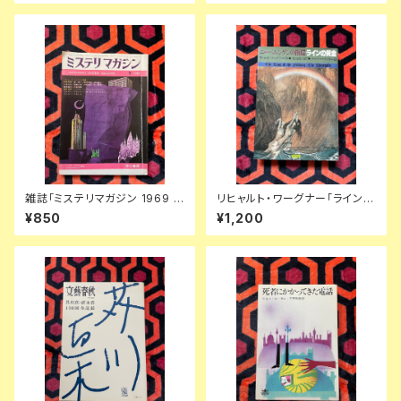
房
中野良子
雑誌「ミステリマガジン 1969 7
リヒャルト・ワーグナー「ラインの
月号 No.159 ショートショート
黄金ーニーベルンゲンの指環
¥850
¥1,200
特集号」表紙・イラスト:真鍋博
①」初版 寺山修司訳 絵:アーサ
楢喜八 星新一 塚本邦雄 小松左
ーラッカム 装幀:宇野亜喜良 新
京 福島正実
書館 オペラ