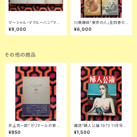
マーシャル・マクルーハン「マク
川端康成「東京の人」全四巻セッ
ルーハン著作集」1〜3全巻セッ
ト 装幀:金島桂華 新潮社
¥9,000
¥6,000
ト 函入り 井坂学・後藤和彦・高
儀進訳 装幀:粟津潔 竹内書店
McLUHAN
その他の商品
井上究一郎「ガリマールの家 あ
雑誌「婦人公論 1972 11月号」
る物語風のクロニクル」函入り
表紙:金子國義 中央公論社 澁澤
¥850
¥1,500
帯付き 装幀:栃折久美子 筑摩書
龍彦 ダリ 後藤明生 倉橋由美子