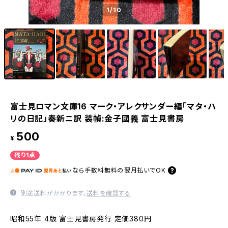
1
/10
富士見ロマン文庫16 マーク・アレクサンダー編「マタ・ハ
リの日記」奏新ニ訳 装幀:金子國義 富士見書房
500
¥
残り1点
なら
手数料無料の
翌月払いでOK
別途送料がかかります。
送料を確認する
昭和55年 4版 富士見書房発行 定価380円