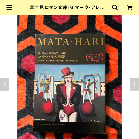
富士見ロマン文庫16 マーク・アレクサ
ンダー編「マタ・ハリの日記」奏新ニ訳
装幀:金子國義 富士見書房 | 古書 ま
ずる