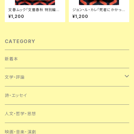
文春ムック「文藝春秋 特別編集:
ジョン・ル・カレ「死者にかかって
芥川賞・直木賞150回全記録」初
きた電話」宇野利泰訳 カバー:真
¥1,200
¥1,200
版 菊池寛
鍋博 早川書房 ハヤカワノヴェル
ズ スパイミステリー
CATEGORY
新着本
文学・評論
日本
詩・エッセイ
外国
人文・哲学・思想
SF・ミステリー
映画・音楽・演劇