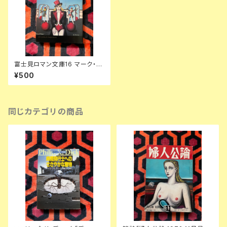
富士見ロマン文庫16 マーク・ア
レクサンダー編「マタ・ハリの日
¥500
記」奏新ニ訳 装幀:金子國義 富
士見書房
同じカテゴリの商品