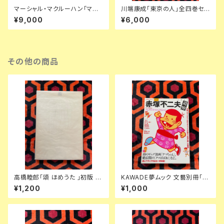
マーシャル・マクルーハン「マク
川端康成「東京の人」全四巻セッ
ルーハン著作集」1〜3全巻セッ
ト 装幀:金島桂華 新潮社
¥9,000
¥6,000
ト 函入り 井坂学・後藤和彦・高
儀進訳 装幀:粟津潔 竹内書店
McLUHAN
その他の商品
高橋睦郎「頌 ほめうた 」初版 函
KAWADE夢ムック 文藝別冊「総
入り 装幀:小西啓介 見返し写真:
特集:赤塚不二夫 追悼」初版 タ
¥1,200
¥1,000
細江英公 思潮社
モリ 山下洋輔 細野晴臣 足立正
生 石野卓球 深沢七郎