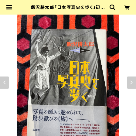
飯沢耕太郎「日本写真史を歩く」初版
帯付き 新潮社 安井仲治 植田正治 萩
原朔太郎 芸術新潮 | 古書 まずる