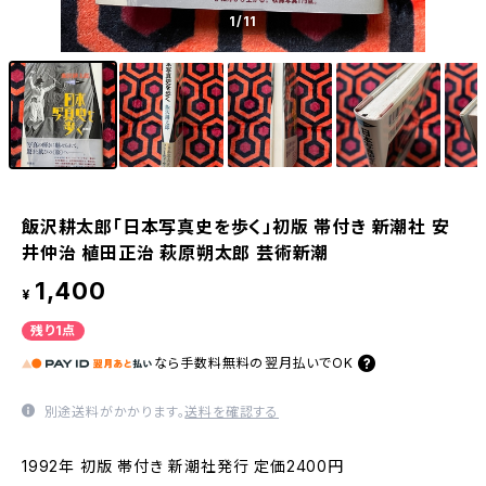
1
/11
飯沢耕太郎「日本写真史を歩く」初版 帯付き 新潮社 安
井仲治 植田正治 萩原朔太郎 芸術新潮
1,400
¥
残り1点
なら
手数料無料の
翌月払いでOK
別途送料がかかります。
送料を確認する
1992年 初版 帯付き 新潮社発行 定価2400円