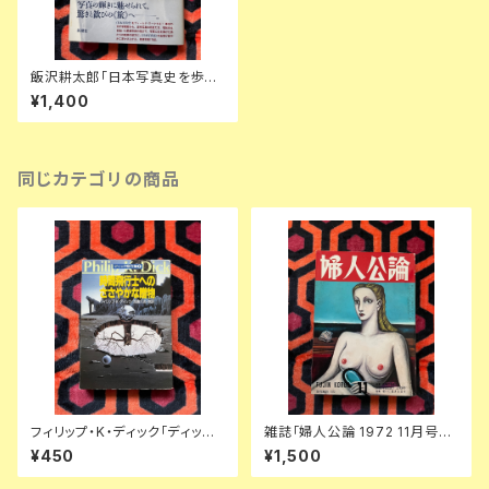
飯沢耕太郎「日本写真史を歩く」
初版 帯付き 新潮社 安井仲治
¥1,400
植田正治 萩原朔太郎 芸術新潮
同じカテゴリの商品
フィリップ・K・ディック「ディック
雑誌「婦人公論 1972 11月号」
傑作集② 時間飛行士へのささ
表紙:金子國義 中央公論社 澁澤
¥450
¥1,500
やかな贈物」浅倉久志・他訳 ハ
龍彦 ダリ 後藤明生 倉橋由美子
ヤカワSF文庫 早川書房
中野良子