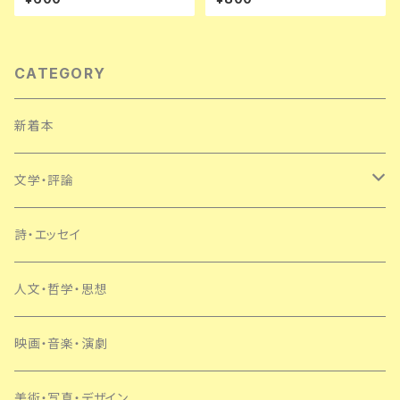
久子 しまおまほ
CATEGORY
新着本
文学・評論
日本
詩・エッセイ
外国
人文・哲学・思想
SF・ミステリー
映画・音楽・演劇
美術・写真・デザイン