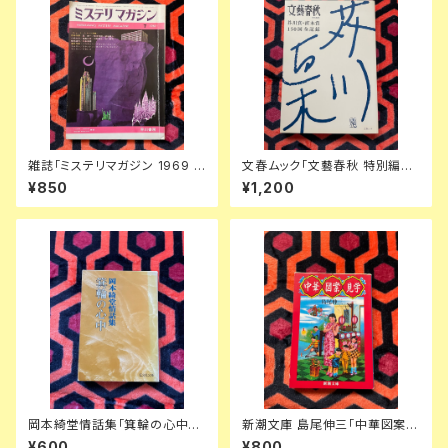
雑誌「ミステリマガジン 1969 7
文春ムック「文藝春秋 特別編集:
月号 No.159 ショートショート
芥川賞・直木賞150回全記録」初
¥850
¥1,200
特集号」表紙・イラスト:真鍋博
版 菊池寛
楢喜八 星新一 塚本邦雄 小松左
京 福島正実
岡本綺堂情話集「箕輪の心中」
新潮文庫 島尾伸三「中華図案見
解説:岡本経一 旺文社文庫
学」初版 文庫オリジナル 潮田登
¥600
¥800