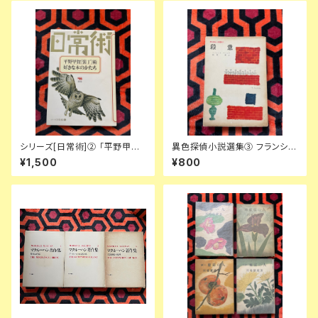
シリーズ[日常術]② 「平野甲賀
異色探偵小説選集③ フランシ
[装丁]術・好きな本のかたち」晶
ス・アイルズ「殺意」延原謙 訳 初
¥1,500
¥800
文社
版 装幀:花森安治 日本出版共同
株式会社