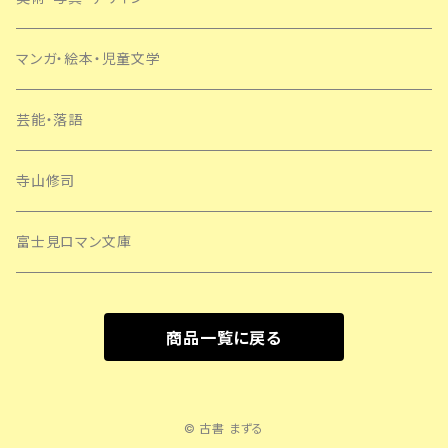
マンガ・絵本・児童文学
芸能・落語
寺山修司
富士見ロマン文庫
商品一覧に戻る
© 古書 まずる