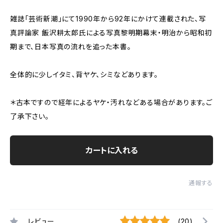
雑誌「芸術新潮」にて1990年から92年にかけて連載された、写
真評論家 飯沢耕太郎氏による写真黎明期幕末・明治から昭和初
期まで、日本写真の流れを追った本書。
全体的に少しイタミ、背ヤケ、シミなどあります。
＊古本ですので経年によるヤケ・汚れなどある場合があります。ご
了承下さい。
カートに入れる
通報する
レビュー
(20)