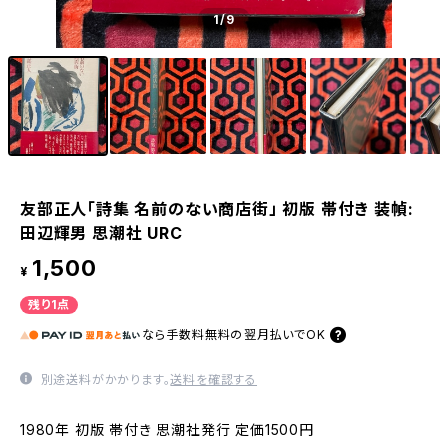
1
/9
友部正人「詩集 名前のない商店街」 初版 帯付き 装幀:
田辺輝男 思潮社 URC
1,500
¥
残り1点
なら
手数料無料の
翌月払いでOK
別途送料がかかります。
送料を確認する
1980年 初版 帯付き 思潮社発行 定価1500円