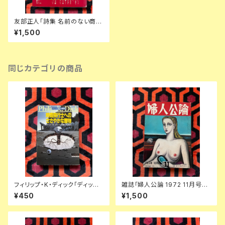
友部正人「詩集 名前のない商店
街」 初版 帯付き 装幀:田辺輝男
¥1,500
思潮社 URC
同じカテゴリの商品
フィリップ・K・ディック「ディック
雑誌「婦人公論 1972 11月号」
傑作集② 時間飛行士へのささ
表紙:金子國義 中央公論社 澁澤
¥450
¥1,500
やかな贈物」浅倉久志・他訳 ハ
龍彦 ダリ 後藤明生 倉橋由美子
ヤカワSF文庫 早川書房
中野良子