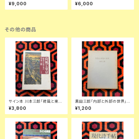
ルーハン著作集」1〜3全巻セッ
ト 装幀:金島桂華 新潮社
¥9,000
¥6,000
ト 函入り 井坂学・後藤和彦・高
儀進訳 装幀:粟津潔 竹内書店
McLUHAN
その他の商品
サイン本 川本三郎「荷風と東京
黒田三郎「内部と外部の世界」
『断腸亭日乗』私註」初版 都市出
初版 函入り 昭森社 評論集
¥3,800
¥1,200
版 東京人