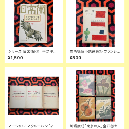
シリーズ[日常術]② 「平野甲賀
異色探偵小説選集③ フランシ
[装丁]術・好きな本のかたち」晶
ス・アイルズ「殺意」延原謙 訳 初
¥1,500
¥800
文社
版 装幀:花森安治 日本出版共同
株式会社
マーシャル・マクルーハン「マク
川端康成「東京の人」全四巻セッ