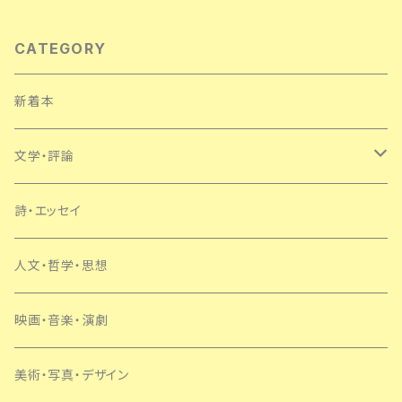
CATEGORY
新着本
文学・評論
日本
詩・エッセイ
外国
人文・哲学・思想
SF・ミステリー
映画・音楽・演劇
美術・写真・デザイン