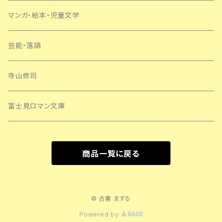
マンガ・絵本・児童文学
芸能・落語
寺山修司
富士見ロマン文庫
商品一覧に戻る
© 古書 まずる
Powered by