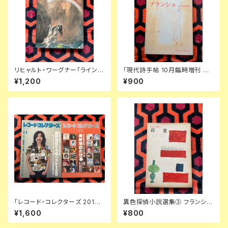
リヒャルト・ワーグナー「ラインの
「現代詩手帖 10月臨時増刊 ブ
黄金ーニーベルンゲンの指環
ランショ」初版 表紙:中西夏之 思
¥1,200
¥900
①」初版 寺山修司訳 絵:アーサ
潮社 加納光於 バタイユ 鈴木道
ーラッカム 装幀:宇野亜喜良 新
彦
書館 オペラ
「レコード・コレクターズ 2019 1
異色探偵小説選集③ フランシ
1月&12月号 特集:細野晴臣 前
ス・アイルズ「殺意」延原謙 訳 初
¥1,600
¥800
編 後編」セット はっぴいえんど
版 装幀:花森安治 日本出版共同
YMO 湯浅学
株式会社