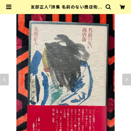
友部正人「詩集 名前のない商店街」
初版 帯付き 装幀:田辺輝男 思潮社 U
RC | 古書 まずる