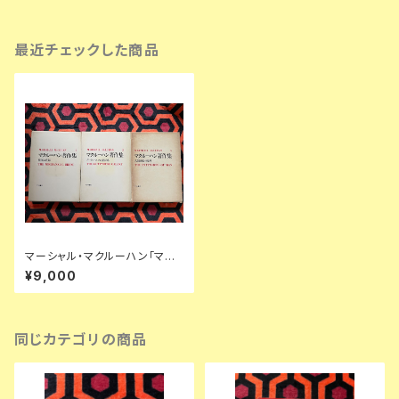
最近チェックした商品
マーシャル・マクルーハン「マク
ルーハン著作集」1〜3全巻セッ
¥9,000
ト 函入り 井坂学・後藤和彦・高
儀進訳 装幀:粟津潔 竹内書店
McLUHAN
同じカテゴリの商品