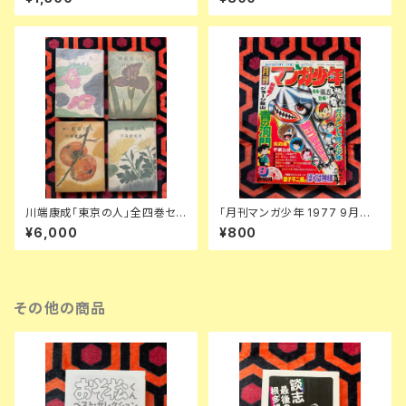
文社
版 装幀:花森安治 日本出版共同
株式会社
川端康成「東京の人」全四巻セッ
「月刊マンガ少年 1977 9月号」
ト 装幀:金島桂華 新潮社
朝日ソノラマ 手塚治虫 ジョージ
¥6,000
¥800
秋山 藤子不二雄 風忍 永島慎二
その他の商品