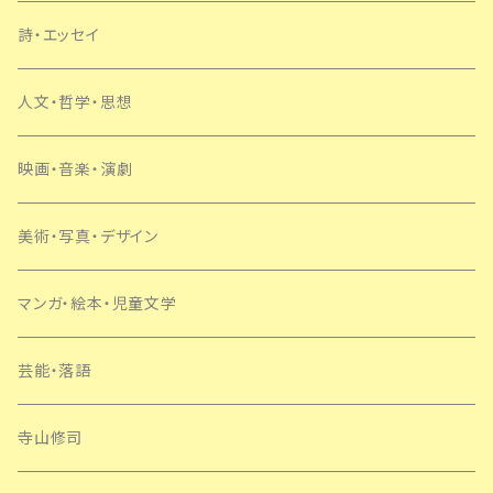
日本
詩・エッセイ
外国
人文・哲学・思想
SF・ミステリー
映画・音楽・演劇
美術・写真・デザイン
マンガ・絵本・児童文学
芸能・落語
寺山修司