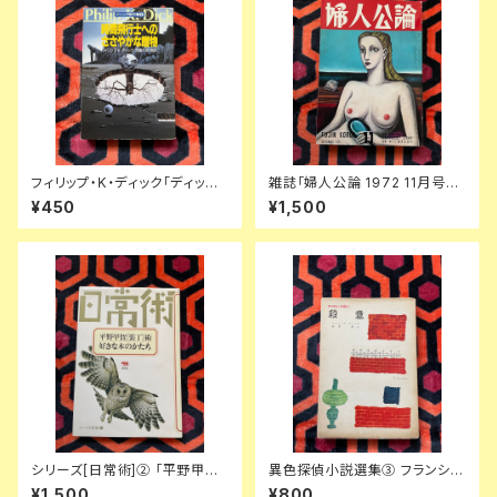
フィリップ・K・ディック「ディック
雑誌「婦人公論 1972 11月号」
傑作集② 時間飛行士へのささ
表紙:金子國義 中央公論社 澁澤
¥450
¥1,500
やかな贈物」浅倉久志・他訳 ハ
龍彦 ダリ 後藤明生 倉橋由美子
ヤカワSF文庫 早川書房
中野良子
シリーズ[日常術]② 「平野甲賀
異色探偵小説選集③ フランシ
[装丁]術・好きな本のかたち」晶
ス・アイルズ「殺意」延原謙 訳 初
¥1,500
¥800