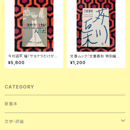
今村昌平 編「サヨナラだけが人
文春ムック「文藝春秋 特別編集:
生だ 映画監督川島雄三の一生」
芥川賞・直木賞150回全記録」初
¥5,800
¥1,200
初版 ノーベル書房 フランキー堺
版 菊池寛
若尾文子
CATEGORY
新着本
文学・評論