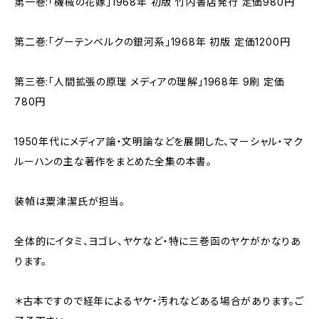
第一巻:「機械の花嫁」1968年 初版 竹内書店発行 定価980円
第二巻:「グーテンベルクの銀河系」1968年 初版 定価1200円
第三巻:「人間拡張の原理 メディアの理解」1968年 9刷 定価
780円
1950年代にメディア論・文明論などを展開した、マーシャル・マク
ルーハンの主な著作をまとめた全集の本書。
装幀は粟津潔氏が担当。
全体的にイタミ、ヨゴレ、ヤケなど・特に三巻函のヤケがかなりあ
ります。
＊古本ですので経年によるヤケ・汚れなどある場合があります。ご