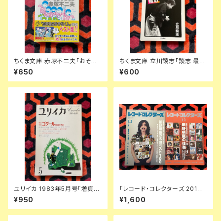
ちくま文庫 赤塚不二夫「おそ松
ちくま文庫 立川談志「談志 最後
くんベスト・セレクション」初版
の根多帳」初版 解説:広瀬和生
¥650
¥600
帯付き 筑摩書房 文庫オリジナ
筑摩書房
ル
ユリイカ 1983年5月号「増頁特
「レコード・コレクターズ 2019 1
集:ゴダール 映画の未来」初版
1月&12月号 特集:細野晴臣 前
¥950
¥1,600
青土社 四方田犬彦 黒沢清 松浦
編 後編」セット はっぴいえんど
寿輝 伊藤俊治
YMO 湯浅学