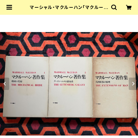
マーシャル・マクルーハン「マクルーハ
ン著作集」1〜3全巻セット 函入り 井
坂学・後藤和彦・高儀進訳 装幀:粟津
潔 竹内書店 McLUHAN | 古書 まず
る