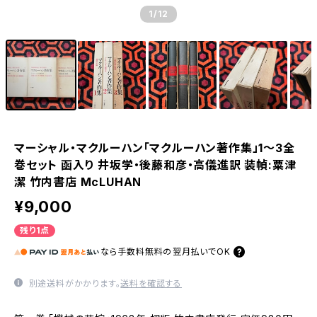
1
/12
マーシャル・マクルーハン「マクルーハン著作集」1〜3全
巻セット 函入り 井坂学・後藤和彦・高儀進訳 装幀:粟津
潔 竹内書店 McLUHAN
¥9,000
残り1点
なら
手数料無料の
翌月払いでOK
別途送料がかかります。
送料を確認する