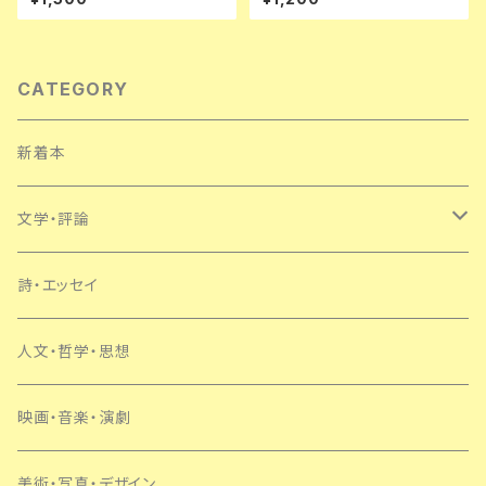
龍彦 ダリ 後藤明生 倉橋由美子
中野良子
CATEGORY
新着本
文学・評論
日本
詩・エッセイ
外国
人文・哲学・思想
SF・ミステリー
映画・音楽・演劇
美術・写真・デザイン