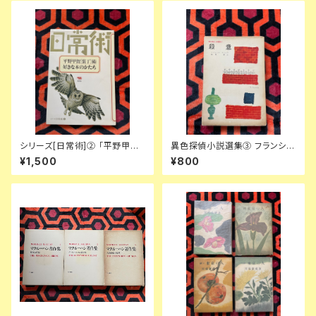
シリーズ[日常術]② 「平野甲賀
異色探偵小説選集③ フランシ
[装丁]術・好きな本のかたち」晶
ス・アイルズ「殺意」延原謙 訳 初
¥1,500
¥800
文社
版 装幀:花森安治 日本出版共同
株式会社