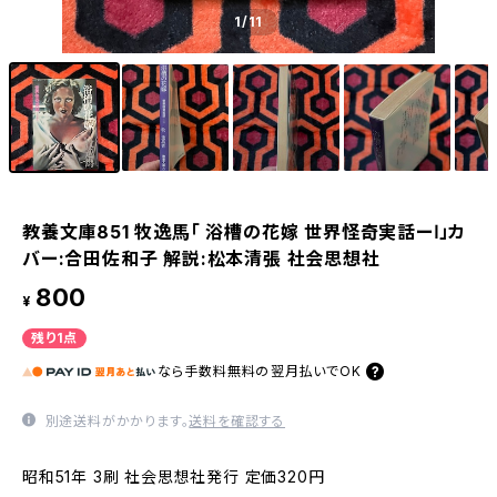
1
/11
教養文庫851 牧逸馬「 浴槽の花嫁 世界怪奇実話ーⅠ」カ
バー:合田佐和子 解説:松本清張 社会思想社
800
¥
残り1点
なら
手数料無料の
翌月払いでOK
別途送料がかかります。
送料を確認する
昭和51年 3刷 社会思想社発行 定価320円