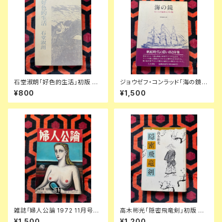
石堂淑朗「好色的生活」初版 装
ジョウゼフ・コンラッド「海の鏡
幀:司修 講談社
コンラッド海洋エッセイ集」木宮
¥800
¥1,500
直仁訳 初版 帯付き 人文書院
雑誌「婦人公論 1972 11月号」
高木彬光「隠密飛竜剣」初版 装
表紙:金子國義 中央公論社 澁澤
幀:中尾進 東京文藝社
¥1,500
¥1,200