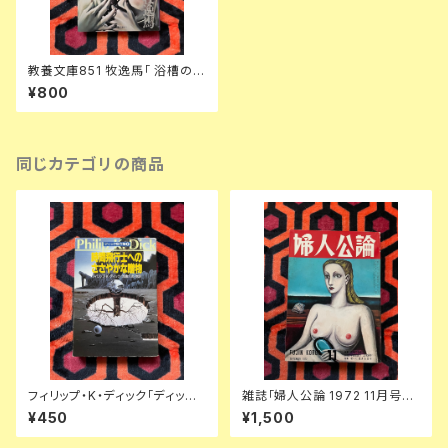
教養文庫851 牧逸馬「 浴槽の花
嫁 世界怪奇実話ーⅠ」カバー:
¥800
合田佐和子 解説:松本清張 社会
思想社
同じカテゴリの商品
フィリップ・K・ディック「ディック
雑誌「婦人公論 1972 11月号」
傑作集② 時間飛行士へのささ
表紙:金子國義 中央公論社 澁澤
¥450
¥1,500
やかな贈物」浅倉久志・他訳 ハ
龍彦 ダリ 後藤明生 倉橋由美子
ヤカワSF文庫 早川書房
中野良子