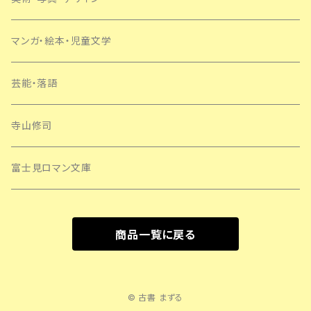
マンガ・絵本・児童文学
芸能・落語
寺山修司
富士見ロマン文庫
商品一覧に戻る
© 古書 まずる