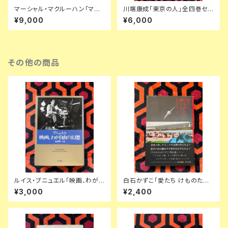
マーシャル・マクルーハン「マク
川端康成「東京の人」全四巻セッ
ルーハン著作集」1〜3全巻セッ
ト 装幀:金島桂華 新潮社
¥9,000
¥6,000
ト 函入り 井坂学・後藤和彦・高
儀進訳 装幀:粟津潔 竹内書店
McLUHAN
その他の商品
ルイス・ブニュエル「映画、わが
白石かずこ「愛たち けものたち
自由の幻想」初版 矢島翠 訳 早
神たち」初版 帯付き 装幀:横尾
¥3,000
¥2,400
川書房
忠則 構成:及川正通 写真:沢渡
朔 天声出版