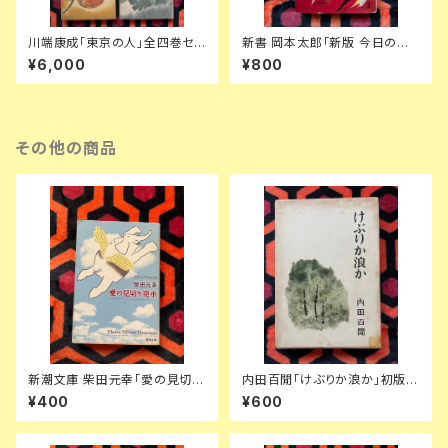
川端康成「東京の人」全四巻セッ
新書 岡本太郎「新版 今日の芸
ト 装幀:金島桂華 新潮社
術 生活を創造するエネルギーの
¥6,000
¥800
源泉」光文社 カッパブックス 推
薦文:安部公房
その他の商品
新潮文庫 柴田元幸「愛の見切り
内田百閒「けぶりか浪か」初版
発車」初版 解説:盛田隆二
函入り 装幀:内田克已 新潮社
¥400
¥600