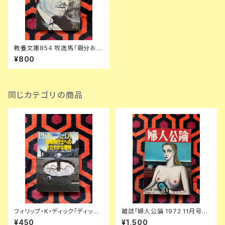
教養文庫854 牧逸馬「親分お眠
り 世界怪奇実話ーⅣ」 初版 解
¥800
説:中薗英助 カバー:合田佐和子
社会思想社
同じカテゴリの商品
フィリップ・K・ディック「ディック
雑誌「婦人公論 1972 11月号」
傑作集② 時間飛行士へのささ
表紙:金子國義 中央公論社 澁澤
¥450
¥1,500