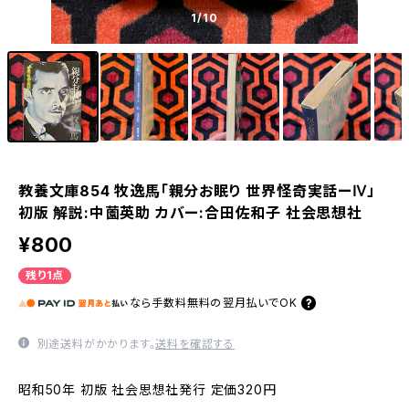
1
/10
教養文庫854 牧逸馬「親分お眠り 世界怪奇実話ーⅣ」
初版 解説:中薗英助 カバー:合田佐和子 社会思想社
¥800
残り1点
なら
手数料無料の
翌月払いでOK
別途送料がかかります。
送料を確認する
昭和50年 初版 社会思想社発行 定価320円