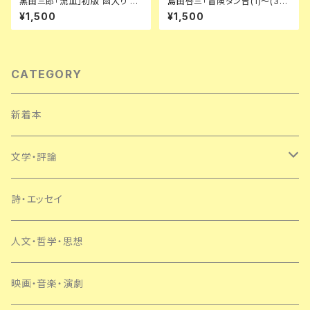
黒田三郎「流血」初版 函入り 帯
島田啓三「冒険ダン吉(1)〜(3)
付き 付録付き 思潮社
セット」全初版 解説:手塚治虫 講
¥1,500
¥1,500
談社 少年倶楽部文庫
CATEGORY
新着本
文学・評論
日本
詩・エッセイ
外国
人文・哲学・思想
SF・ミステリー
映画・音楽・演劇