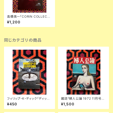
高橋慎一「CORIN COLLECTI
ON 光輪ヴィンテージバイク・コ
¥1,200
レクション」初版 三一書房 BIKE
Norton BSA パンサー ベロセッ
ト
同じカテゴリの商品
フィリップ・K・ディック「ディック
雑誌「婦人公論 1972 11月号」
傑作集② 時間飛行士へのささ
表紙:金子國義 中央公論社 澁澤
¥450
¥1,500
やかな贈物」浅倉久志・他訳 ハ
龍彦 ダリ 後藤明生 倉橋由美子
ヤカワSF文庫 早川書房
中野良子