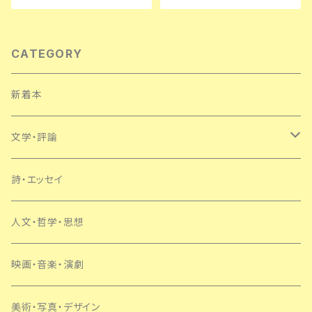
版 函入り 装幀:政田岑生 みすず
青土社 四方田犬彦 黒沢清 松浦
書房
寿輝 伊藤俊治
CATEGORY
新着本
文学・評論
日本
詩・エッセイ
外国
人文・哲学・思想
SF・ミステリー
映画・音楽・演劇
美術・写真・デザイン