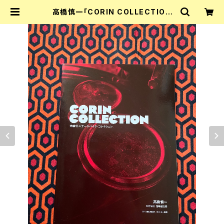
高橋慎一「CORIN COLLECTION
光輪ヴィンテージバイク・コレクショ
ン」初版 三一書房 BIKE Norton BS
A パンサー ベロセット | 古書 まずる