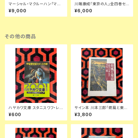
マーシャル・マクルーハン「マク
川端康成「東京の人」全四巻セッ
ルーハン著作集」1〜3全巻セッ
ト 装幀:金島桂華 新潮社
¥9,000
¥6,000
ト 函入り 井坂学・後藤和彦・高
儀進訳 装幀:粟津潔 竹内書店
McLUHAN
その他の商品
ハヤカワ文庫 スタニスワフ・レム
サイン本 川本三郎「荷風と東京
「宇宙創世記ロボットの旅」吉上
『断腸亭日乗』私註」初版 都市出
¥600
¥3,800
昭三・村手義治 訳 帯付き 早川
版 東京人
書房 SF