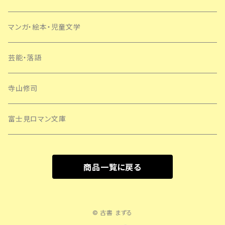
マンガ・絵本・児童文学
芸能・落語
寺山修司
富士見ロマン文庫
商品一覧に戻る
© 古書 まずる