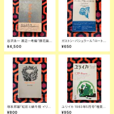
谷沢永一 渡辺一考編「鏡花論集
ガストン・バシュラール「ロートレ
成」初版 函入り 帯付き 装釘:前
アモンの世界」平井照敏訳 初版
¥4,500
¥650
川直 立風書房 三島由紀夫 澁澤
帯付き 装幀:米村隆 思潮社
龍彦 鏑木清方
塚本邦雄「虹彩と蝸牛殻 イリス
ユリイカ 1983年5月号「増頁特
とコクレア 映画とシャンソン」初
集:ゴダール 映画の未来」初版
¥800
¥950