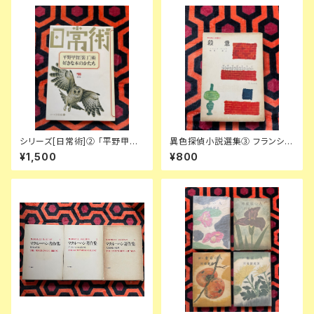
シリーズ[日常術]② 「平野甲賀
異色探偵小説選集③ フランシ
[装丁]術・好きな本のかたち」晶
ス・アイルズ「殺意」延原謙 訳 初
¥1,500
¥800
文社
版 装幀:花森安治 日本出版共同
株式会社