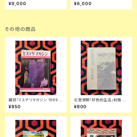
ルーハン著作集」1〜3全巻セッ
ト 装幀:金島桂華 新潮社
¥9,000
¥6,000
ト 函入り 井坂学・後藤和彦・高
儀進訳 装幀:粟津潔 竹内書店
McLUHAN
その他の商品
雑誌「ミステリマガジン 1969 7
石堂淑朗「好色的生活」初版 装
月号 No.159 ショートショート
幀:司修 講談社
¥850
¥800
特集号」表紙・イラスト:真鍋博
楢喜八 星新一 塚本邦雄 小松左
京 福島正実