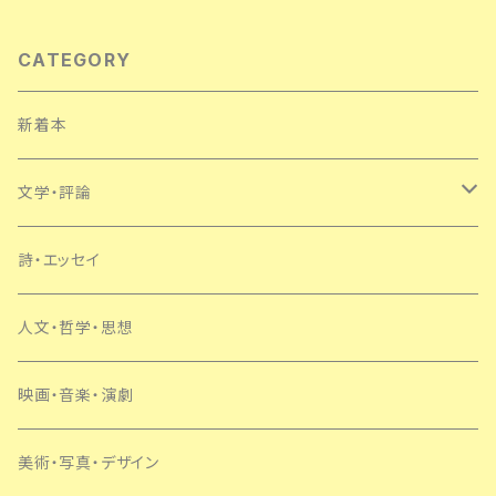
ルム
CATEGORY
新着本
文学・評論
日本
詩・エッセイ
外国
人文・哲学・思想
SF・ミステリー
映画・音楽・演劇
美術・写真・デザイン