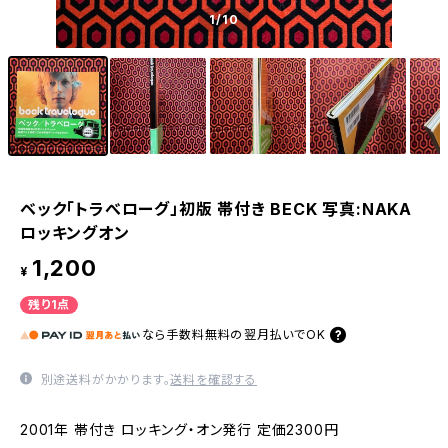
1
/10
ベック「トラべローグ」初版 帯付き BECK 写真:NAKA
ロッキングオン
1,200
¥
残り1点
なら
手数料無料の
翌月払いでOK
別途送料がかかります。
送料を確認する
2001年 帯付き ロッキング・オン発行 定価2300円