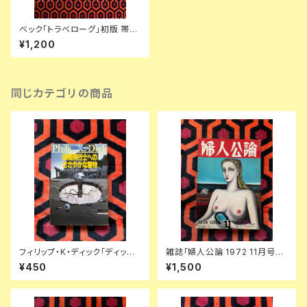
ベック「トラべローグ」初版 帯付
き BECK 写真:NAKA ロッキン
¥1,200
グオン
同じカテゴリの商品
フィリップ・K・ディック「ディック
雑誌「婦人公論 1972 11月号」
傑作集② 時間飛行士へのささ
表紙:金子國義 中央公論社 澁澤
¥450
¥1,500
やかな贈物」浅倉久志・他訳 ハ
龍彦 ダリ 後藤明生 倉橋由美子
ヤカワSF文庫 早川書房
中野良子