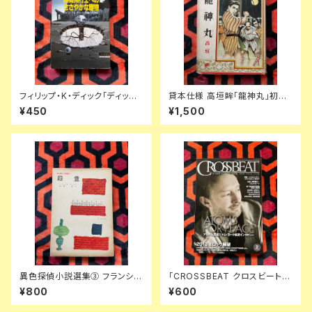
フィリップ・K・ディック「ディック
貸本仕様 高垣眸「龍神丸」初版
傑作集② 時間飛行士へのささ
挿絵:伊藤幾久造 ポプラ社 少年
¥450
¥1,500
やかな贈物」浅倉久志・他訳 ハ
倶楽部
ヤカワSF文庫 早川書房
異色探偵小説選集③ フランシ
「CROSSBEAT クロスビート 2
ス・アイルズ「殺意」延原謙 訳 初
013 3月号 特集:トム・ヨーク」
¥800
¥600
版 装幀:花森安治 日本出版共同
アトモスフォーピース レディオヘ
株式会社
ッド ジム・オルーク プロコル・ハ