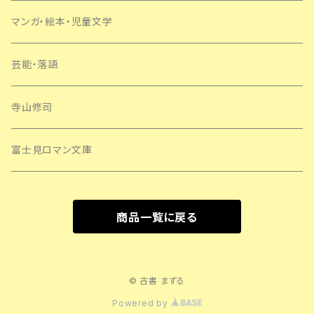
マンガ・絵本・児童文学
芸能・落語
寺山修司
富士見ロマン文庫
商品一覧に戻る
© 古書 まずる
Powered by