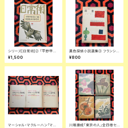
シリーズ[日常術]② 「平野甲賀
異色探偵小説選集③ フランシ
[装丁]術・好きな本のかたち」晶
ス・アイルズ「殺意」延原謙 訳 初
¥1,500
¥800
文社
版 装幀:花森安治 日本出版共同
株式会社
マーシャル・マクルーハン「マク
川端康成「東京の人」全四巻セッ