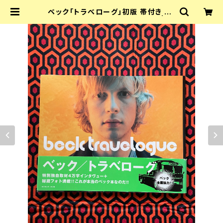
ベック「トラべローグ」初版 帯付き BE
CK 写真:NAKA ロッキングオン | 古
書 まずる