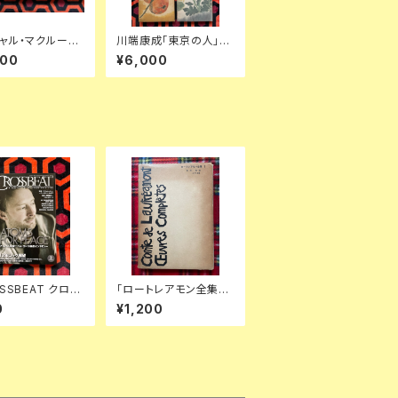
ャル・マクルーハ
川端康成「東京の人」全
クルーハン著作
四巻セット 装幀:金島桂
000
¥6,000
〜3全巻セット 函
華 新潮社
井坂学・後藤和彦・
訳 装幀:粟津潔
店 McLUHAN
SSBEAT クロス
「ロートレアモン全集
2013 3月号 特
Ⅰ」栗田勇訳 初版 函入
0
¥1,200
ム・ヨーク」アトモ
り 書肆ユリイカ シュル
ーピース レディオ
レアリスム
 ジム・オルーク プ
・ハルム