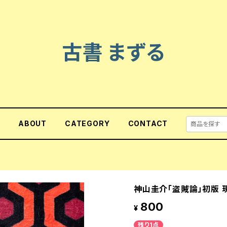
古書 まずる
E
ABOUT
CATEGORY
CONTACT
神山圭介「盗賊論」初版 
800
¥
残り1点