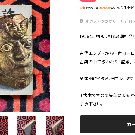
なら
手数
別途送料がかかります。
送料
1959年 初版 現代思潮社発
古代エジプトから中世ヨーロ
古典の中で扱われた「盗賊」
全体的にイタミ、ヨゴレ、ヤケ
＊古本ですので経年によるヤ
了承下さい。
カ