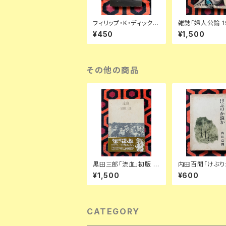
フィリップ・K・ディック
雑誌「婦人公論 19
「ディック傑作集② 時間
1月号」表紙:金
¥450
¥1,500
飛行士へのささやかな
中央公論社 澁澤
贈物」浅倉久志・他訳 ハ
ダリ 後藤明生 
ヤカワSF文庫 早川書房
子 中野良子
その他の商品
黒田三郎「流血」初版 函
内田百閒「けぶり
入り 帯付き 付録付き
か」初版 函入り 
¥1,500
¥600
思潮社
田克已 新潮社
CATEGORY