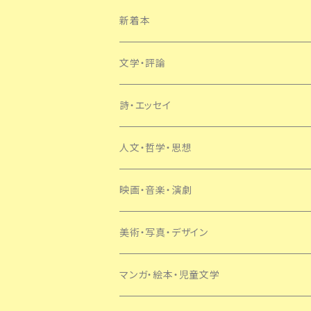
新着本
文学・評論
日本
詩・エッセイ
外国
人文・哲学・思想
SF・ミステリー
映画・音楽・演劇
美術・写真・デザイン
マンガ・絵本・児童文学