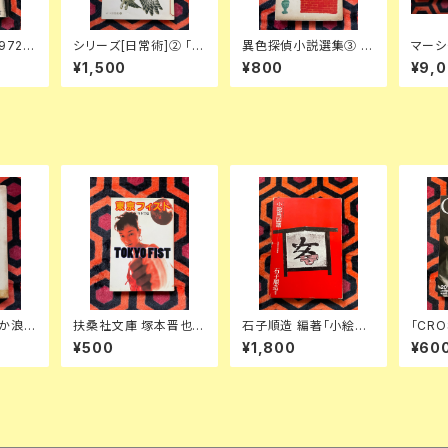
72 1
シリーズ[日常術]② 「平
異色探偵小説選集③ フ
マーシ
子國義
野甲賀[装丁]術・好きな
ランシス・アイルズ「殺
ン「マ
¥1,500
¥800
¥9,
龍彦
本のかたち」晶文社
意」延原謙 訳 初版 装
集」1
倉橋由美
幀:花森安治 日本出版
入り 
共同株式会社
高儀進
竹内書
か浪
扶桑社文庫 塚本晋也
石子順造 編著「小絵馬
「CRO
装幀:内
「東京フィスト」初版 ノ
図譜 封じこめられた民
ビート 
¥500
¥1,800
¥60
ベライズ
衆の祈り」函入り 装幀:
集:ト
浅井努 芳賀書店 キッチ
スフォ
ュ
ヘッド
ロコル