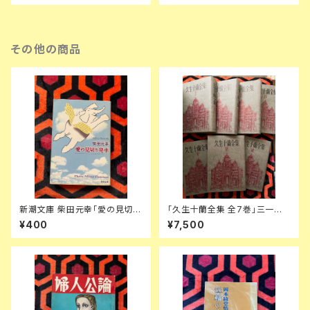
その他の商品
新潮文庫 柴田元幸「愛の見切り
「久生十蘭全集 全7巻」三一書
発車」初版 解説:盛田隆二
房 編集委員:大佛次郎 荒正人
¥400
¥7,500
安部公房 中井英夫 3巻のみ月
報欠