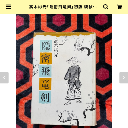
高木彬光「隠密飛竜剣」初版 装幀:中
尾進 東京文藝社 | 古書 まずる