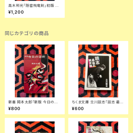
高木彬光「隠密飛竜剣」初版 装
幀:中尾進 東京文藝社
¥1,200
同じカテゴリの商品
新書 岡本太郎「新版 今日の芸
ちくま文庫 立川談志「談志 最後
術 生活を創造するエネルギーの
の根多帳」初版 解説:広瀬和生
¥800
¥600
源泉」光文社 カッパブックス 推
筑摩書房
薦文:安部公房