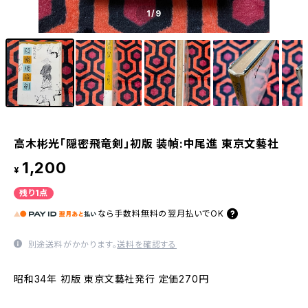
1
/9
高木彬光「隠密飛竜剣」初版 装幀:中尾進 東京文藝社
1,200
¥
残り1点
なら
手数料無料の
翌月払いでOK
別途送料がかかります。
送料を確認する
昭和34年 初版 東京文藝社発行 定価270円