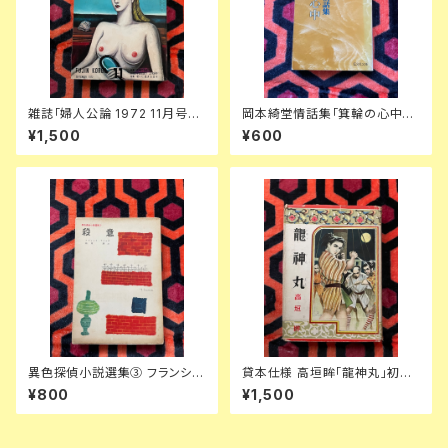
雑誌「婦人公論 1972 11月号」
岡本綺堂情話集「箕輪の心中」
表紙:金子國義 中央公論社 澁澤
解説:岡本経一 旺文社文庫
¥1,500
¥600
龍彦 ダリ 後藤明生 倉橋由美子
中野良子
異色探偵小説選集③ フランシ
貸本仕様 高垣眸「龍神丸」初版
ス・アイルズ「殺意」延原謙 訳 初
挿絵:伊藤幾久造 ポプラ社 少年
¥800
¥1,500
版 装幀:花森安治 日本出版共同
倶楽部
株式会社