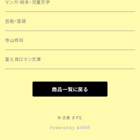
マンガ・絵本・児童文学
芸能・落語
寺山修司
富士見ロマン文庫
商品一覧に戻る
© 古書 まずる
Powered by