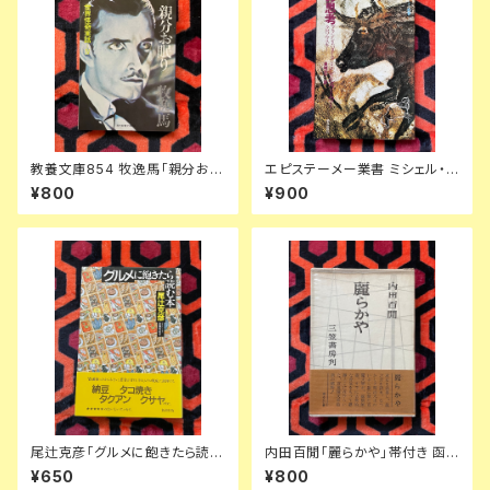
教養文庫854 牧逸馬「親分お眠
エピステーメー業書 ミシェル・フ
り 世界怪奇実話ーⅣ」 初版 解
ーコー「外の思考 ブランショ・バ
¥800
¥900
説:中薗英助 カバー:合田佐和子
タイユ・クロソウスキー」初版 豊
社会思想社
崎光一 訳 朝日出版社
尾辻克彦「グルメに飽きたら読む
内田百閒「麗らかや」帯付き 函
本」帯付き イラスト:赤瀬川原平
入り 装幀:藤岡光一 三笠書房
¥650
¥800
新潮社 B級グルメ