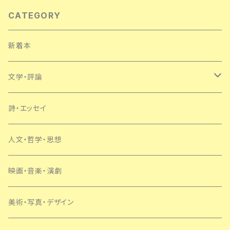
CATEGORY
新着本
文学・評論
日本
詩・エッセイ
外国
人文・哲学・思想
SF・ミステリー
映画・音楽・演劇
美術・写真・デザイン