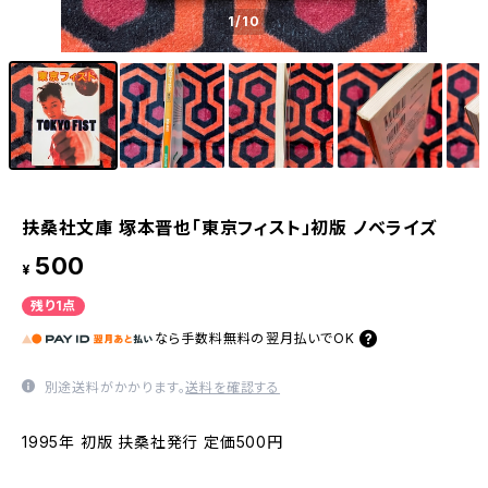
1
/10
扶桑社文庫 塚本晋也「東京フィスト」初版 ノベライズ
500
¥
残り1点
なら
手数料無料の
翌月払いでOK
別途送料がかかります。
送料を確認する
1995年 初版 扶桑社発行 定価500円