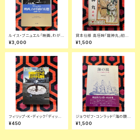
ルイス・ブニュエル「映画、わが
貸本仕様 高垣眸「龍神丸」初版
自由の幻想」初版 矢島翠 訳 早
挿絵:伊藤幾久造 ポプラ社 少年
¥3,000
¥1,500
川書房
倶楽部
フィリップ・K・ディック「ディック
ジョウゼフ・コンラッド「海の鏡
傑作集② 時間飛行士へのささ
コンラッド海洋エッセイ集」木宮
¥450
¥1,500
やかな贈物」浅倉久志・他訳 ハ
直仁訳 初版 帯付き 人文書院
ヤカワSF文庫 早川書房