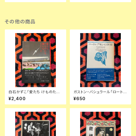
儀進訳 装幀:粟津潔 竹内書店
McLUHAN
その他の商品
白石かずこ「愛たち けものたち
ガストン・バシュラール「ロートレ
神たち」初版 帯付き 装幀:横尾
アモンの世界」平井照敏訳 初版
¥2,400
¥650
忠則 構成:及川正通 写真:沢渡
帯付き 装幀:米村隆 思潮社
朔 天声出版