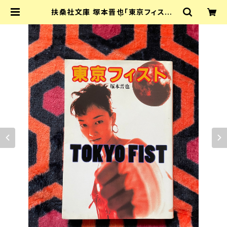
扶桑社文庫 塚本晋也「東京フィスト」
初版 ノベライズ | 古書 まずる