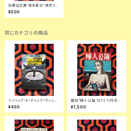
扶桑社文庫 塚本晋也「東京フィ
スト」初版 ノベライズ
¥500
同じカテゴリの商品
フィリップ・K・ディック「ディック
雑誌「婦人公論 1972 11月号」
傑作集② 時間飛行士へのささ
表紙:金子國義 中央公論社 澁澤
¥450
¥1,500
やかな贈物」浅倉久志・他訳 ハ
龍彦 ダリ 後藤明生 倉橋由美子
ヤカワSF文庫 早川書房
中野良子