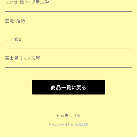
マンガ・絵本・児童文学
芸能・落語
寺山修司
富士見ロマン文庫
商品一覧に戻る
© 古書 まずる
Powered by