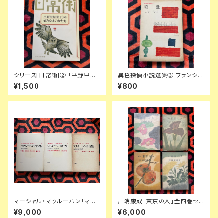
シリーズ[日常術]② 「平野甲賀
異色探偵小説選集③ フランシ
[装丁]術・好きな本のかたち」晶
ス・アイルズ「殺意」延原謙 訳 初
¥1,500
¥800
文社
版 装幀:花森安治 日本出版共同
株式会社
マーシャル・マクルーハン「マク
川端康成「東京の人」全四巻セッ
ルーハン著作集」1〜3全巻セッ
ト 装幀:金島桂華 新潮社
¥9,000
¥6,000
ト 函入り 井坂学・後藤和彦・高