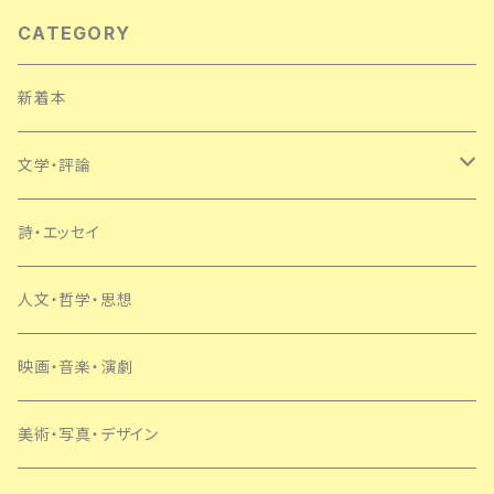
CATEGORY
新着本
文学・評論
日本
詩・エッセイ
外国
人文・哲学・思想
SF・ミステリー
映画・音楽・演劇
美術・写真・デザイン