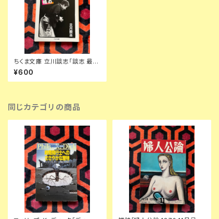
ちくま文庫 立川談志「談志 最後
の根多帳」初版 解説:広瀬和生
¥600
筑摩書房
同じカテゴリの商品