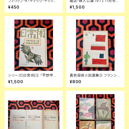
フィリップ・K・ディック「ディック
雑誌「婦人公論 1972 11月号」
傑作集② 時間飛行士へのささ
表紙:金子國義 中央公論社 澁澤
¥450
¥1,500
やかな贈物」浅倉久志・他訳 ハ
龍彦 ダリ 後藤明生 倉橋由美子
ヤカワSF文庫 早川書房
中野良子
シリーズ[日常術]② 「平野甲賀
異色探偵小説選集③ フランシ
[装丁]術・好きな本のかたち」晶
ス・アイルズ「殺意」延原謙 訳 初
¥1,500
¥800
文社
版 装幀:花森安治 日本出版共同
株式会社