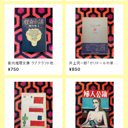
創元推理文庫 ラブクラフト他
井上究一郎「ガリマールの家 あ
「怪奇小説傑作集3」東京創元社
る物語風のクロニクル」函入り
¥750
¥850
ディケンズ ビアース カバー:日
帯付き 装幀:栃折久美子 筑摩書
下弘 解説:平井呈一 アンソロジ
房
ー