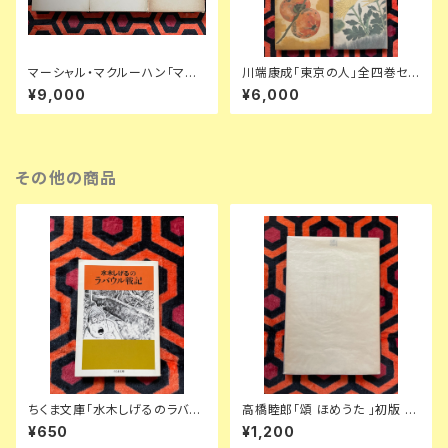
マーシャル・マクルーハン「マク
川端康成「東京の人」全四巻セッ
ルーハン著作集」1〜3全巻セッ
ト 装幀:金島桂華 新潮社
¥9,000
¥6,000
ト 函入り 井坂学・後藤和彦・高
儀進訳 装幀:粟津潔 竹内書店
McLUHAN
その他の商品
ちくま文庫「水木しげるのラバウ
高橋睦郎「頌 ほめうた 」初版 函
ル戦記」筑摩書房
入り 装幀:小西啓介 見返し写真:
¥650
¥1,200
細江英公 思潮社