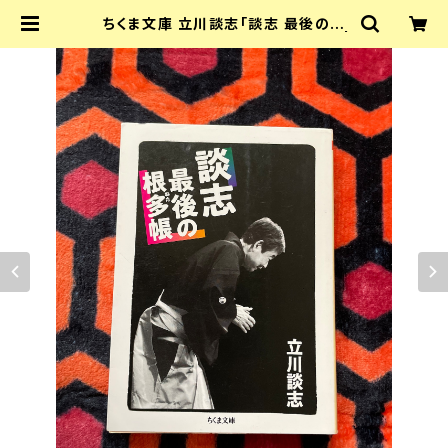
ちくま文庫 立川談志「談志 最後の根
多帳」初版 解説:広瀬和生 筑摩書房 |
古書 まずる