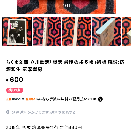
1
/11
ちくま文庫 立川談志「談志 最後の根多帳」初版 解説:広
瀬和生 筑摩書房
600
¥
残り1点
なら
手数料無料の
翌月払いでOK
別途送料がかかります。
送料を確認する
2018年 初版 筑摩書房発行 定価880円