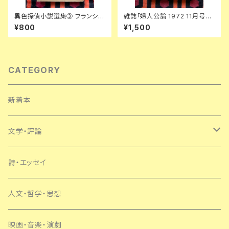
異色探偵小説選集③ フランシ
雑誌「婦人公論 1972 11月号」
ス・アイルズ「殺意」延原謙 訳 初
表紙:金子國義 中央公論社 澁澤
¥800
¥1,500
版 装幀:花森安治 日本出版共同
龍彦 ダリ 後藤明生 倉橋由美子
株式会社
中野良子
CATEGORY
新着本
文学・評論
日本
詩・エッセイ
外国
人文・哲学・思想
SF・ミステリー
映画・音楽・演劇