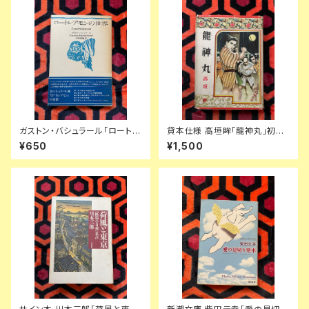
ガストン・バシュラール「ロートレ
貸本仕様 高垣眸「龍神丸」初版
アモンの世界」平井照敏訳 初版
挿絵:伊藤幾久造 ポプラ社 少年
¥650
¥1,500
帯付き 装幀:米村隆 思潮社
倶楽部