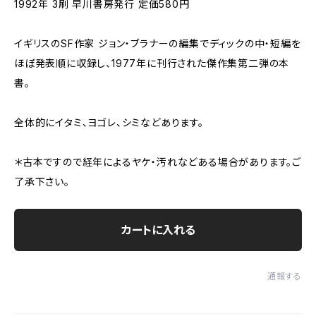
1992年 3刷 早川書房発行 定価580円
イギリスのSF作家 ジョン・ブラナーの編集でディックの中・短編を
ほぼ発表順に収録し、1977年に刊行された傑作集第二弾の本
書。
全体的にイタミ、ヨゴレ、シミなどあります。
＊古本ですので経年によるヤケ・汚れなどある場合があります。ご
了承下さい。
カートに入れる
通報する