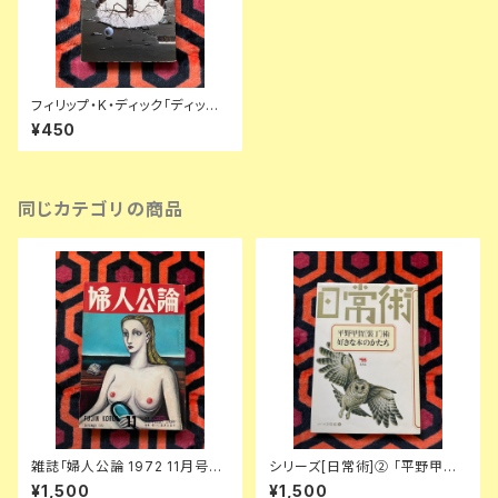
フィリップ・K・ディック「ディック
傑作集② 時間飛行士へのささ
¥450
やかな贈物」浅倉久志・他訳 ハ
ヤカワSF文庫 早川書房
同じカテゴリの商品
雑誌「婦人公論 1972 11月号」
シリーズ[日常術]② 「平野甲賀
表紙:金子國義 中央公論社 澁澤
[装丁]術・好きな本のかたち」晶
¥1,500
¥1,500