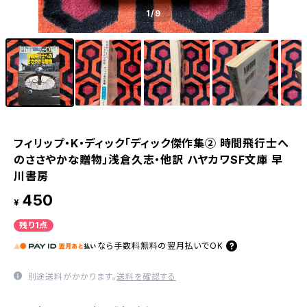
1
/9
フィリップ・K・ディック「ディック傑作集② 時間飛行士へ
のささやかな贈物」浅倉久志・他訳 ハヤカワSF文庫 早
川書房
450
¥
残り1点
なら
手数料無料の
翌月払いでOK
別途送料がかかります。
送料を確認する