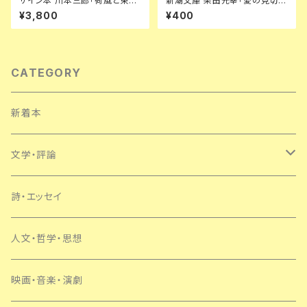
サイン本 川本三郎「荷風と東京
新潮文庫 柴田元幸「愛の見切り
『断腸亭日乗』私註」初版 都市出
発車」初版 解説:盛田隆二
¥3,800
¥400
版 東京人
CATEGORY
新着本
文学・評論
日本
詩・エッセイ
外国
人文・哲学・思想
SF・ミステリー
映画・音楽・演劇