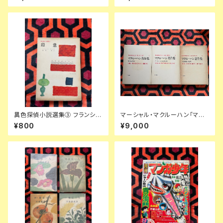
龍彦 ダリ 後藤明生 倉橋由美子
文社
中野良子
異色探偵小説選集③ フランシ
マーシャル・マクルーハン「マク
ス・アイルズ「殺意」延原謙 訳 初
ルーハン著作集」1〜3全巻セッ
¥800
¥9,000
版 装幀:花森安治 日本出版共同
ト 函入り 井坂学・後藤和彦・高
株式会社
儀進訳 装幀:粟津潔 竹内書店
McLUHAN