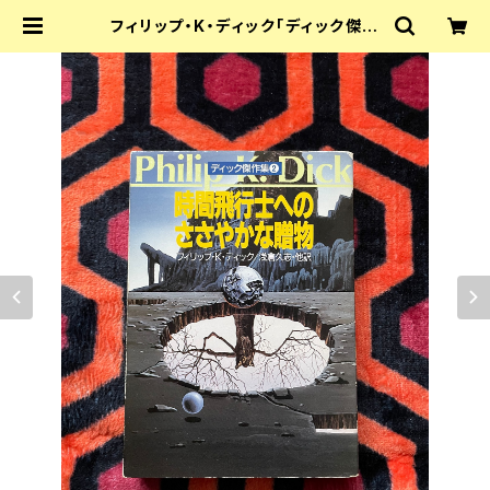
フィリップ・K・ディック「ディック傑作
集② 時間飛行士へのささやかな贈物」
浅倉久志・他訳 ハヤカワSF文庫 早川
書房 | 古書 まずる