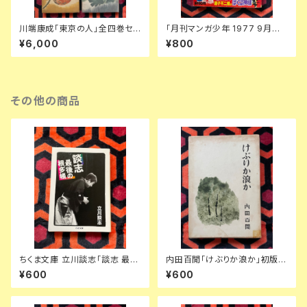
川端康成「東京の人」全四巻セッ
「月刊マンガ少年 1977 9月号」
ト 装幀:金島桂華 新潮社
朝日ソノラマ 手塚治虫 ジョージ
¥6,000
¥800
秋山 藤子不二雄 風忍 永島慎二
その他の商品
ちくま文庫 立川談志「談志 最後
内田百閒「けぶりか浪か」初版
の根多帳」初版 解説:広瀬和生
函入り 装幀:内田克已 新潮社
¥600
¥600
筑摩書房