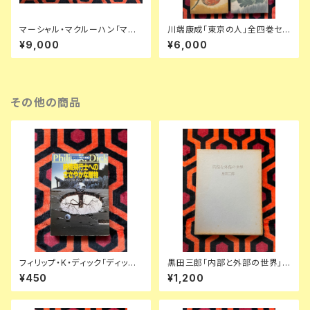
マーシャル・マクルーハン「マク
川端康成「東京の人」全四巻セッ
ルーハン著作集」1〜3全巻セッ
ト 装幀:金島桂華 新潮社
¥9,000
¥6,000
ト 函入り 井坂学・後藤和彦・高
儀進訳 装幀:粟津潔 竹内書店
McLUHAN
その他の商品
フィリップ・K・ディック「ディック
黒田三郎「内部と外部の世界」
傑作集② 時間飛行士へのささ
初版 函入り 昭森社 評論集
¥450
¥1,200
やかな贈物」浅倉久志・他訳 ハ
ヤカワSF文庫 早川書房