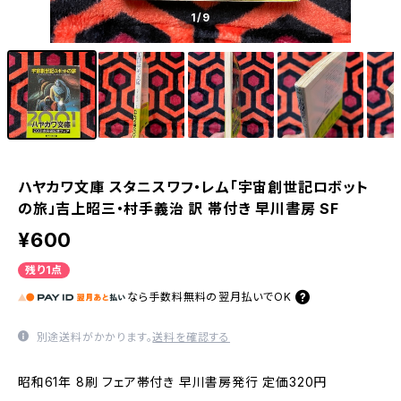
1
/9
ハヤカワ文庫 スタニスワフ・レム「宇宙創世記ロボット
の旅」吉上昭三・村手義治 訳 帯付き 早川書房 SF
¥600
残り1点
なら
手数料無料の
翌月払いでOK
別途送料がかかります。
送料を確認する
昭和61年 8刷 フェア帯付き 早川書房発行 定価320円