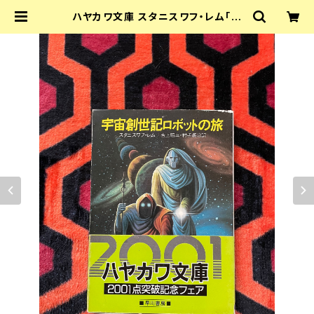
ハヤカワ文庫 スタニスワフ・レム「宇
宙創世記ロボットの旅」吉上昭三・村
手義治 訳 帯付き 早川書房 SF | 古書
まずる