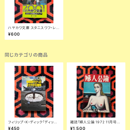
ハヤカワ文庫 スタニスワフ・レム
「宇宙創世記ロボットの旅」吉上
¥600
昭三・村手義治 訳 帯付き 早川
書房 SF
同じカテゴリの商品
フィリップ・K・ディック「ディック
雑誌「婦人公論 1972 11月号」
傑作集② 時間飛行士へのささ
表紙:金子國義 中央公論社 澁澤
¥450
¥1,500