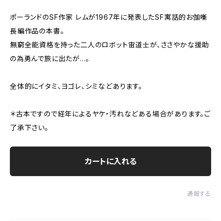
ポーランドのSF作家 レムが1967年に発表したSF寓話的お伽噺
長編作品の本書。
無窮全能資格を持った二人のロボット宙道士が、ささやかな援助
の為勇んで旅に出たが…。
全体的にイタミ、ヨゴレ、シミなどあります。
＊古本ですので経年によるヤケ・汚れなどある場合があります。ご
了承下さい。
カートに入れる
通報する