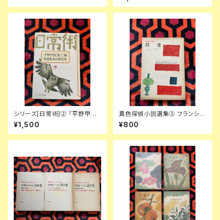
やかな贈物」浅倉久志・他訳 ハ
龍彦 ダリ 後藤明生 倉橋由美子
ヤカワSF文庫 早川書房
中野良子
シリーズ[日常術]② 「平野甲賀
異色探偵小説選集③ フランシ
[装丁]術・好きな本のかたち」晶
ス・アイルズ「殺意」延原謙 訳 初
¥1,500
¥800
文社
版 装幀:花森安治 日本出版共同
株式会社