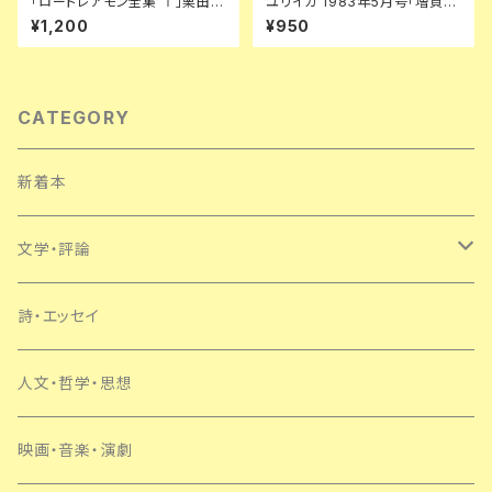
「ロートレアモン全集 Ⅰ」栗田勇
ユリイカ 1983年5月号「増頁特
訳 初版 函入り 書肆ユリイカ シ
集:ゴダール 映画の未来」初版
¥1,200
¥950
ュルレアリスム
青土社 四方田犬彦 黒沢清 松浦
寿輝 伊藤俊治
CATEGORY
新着本
文学・評論
日本
詩・エッセイ
外国
人文・哲学・思想
SF・ミステリー
映画・音楽・演劇