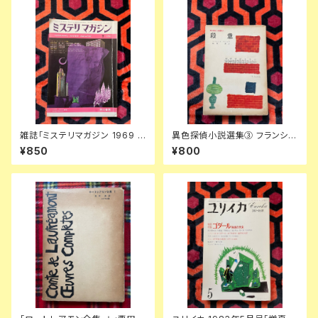
雑誌「ミステリマガジン 1969 7
異色探偵小説選集③ フランシ
月号 No.159 ショートショート
ス・アイルズ「殺意」延原謙 訳 初
¥850
¥800
特集号」表紙・イラスト:真鍋博
版 装幀:花森安治 日本出版共同
楢喜八 星新一 塚本邦雄 小松左
株式会社
京 福島正実