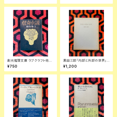
やかな贈物」浅倉久志・他訳 ハ
版 装幀:花森安治 日本出版共同
ヤカワSF文庫 早川書房
株式会社
創元推理文庫 ラブクラフト他
黒田三郎「内部と外部の世界」
「怪奇小説傑作集3」東京創元社
初版 函入り 昭森社 評論集
¥750
¥1,200
ディケンズ ビアース カバー:日
下弘 解説:平井呈一 アンソロジ
ー