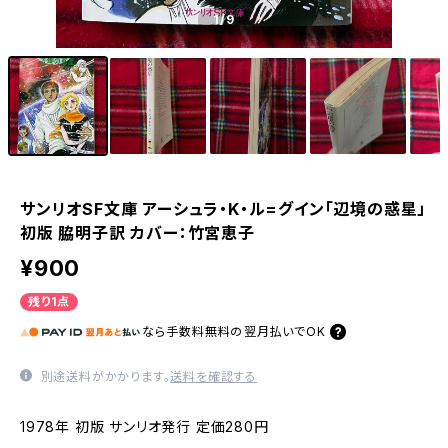
1
/9
サンリオSF文庫 アーシュラ・K・ル=グイン「辺境の惑星」
初版 脇明子訳 カバー：竹宮恵子
¥900
残り1点
なら
手数料無料の
翌月払いでOK
別途送料がかかります。
送料を確認する
1978年 初版 サンリオ発行 定価280円