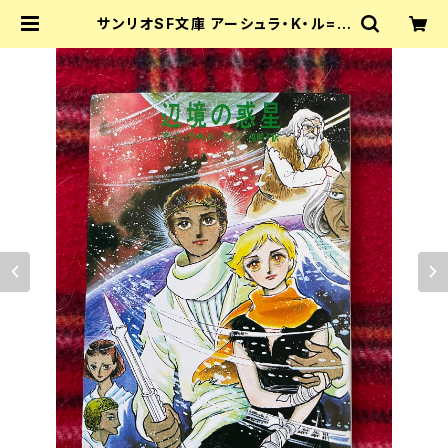
サンリオSF文庫 アーシュラ・K・ル=グ
イン「辺境の惑星」初版 脇明子訳 カバ
ー：竹宮恵子 | 古書 まずる