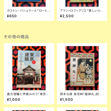
ガストン・バシュラール「ロートレ
アラン・ロブ=グリエ「新しい小説
アモンの世界」平井照敏訳 初版
のために 付-スナップ・ショット」
¥650
¥2,500
帯付き 装幀:米村隆 思潮社
平岡篤頼訳 初版 帯付き 新潮社
ヌーヴォーロマン
その他の商品
倉方俊輔と甲斐みのり「東京建
貸本仕様 高垣眸「龍神丸」初版
築 みる・あるく・かたる」初版 京
挿絵:伊藤幾久造 ポプラ社 少年
¥1,000
¥1,500
阪神エルマガジン社 レトロモダ
倶楽部
ン