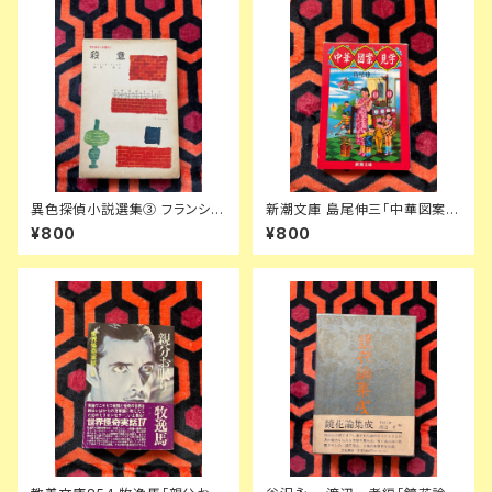
異色探偵小説選集③ フランシ
新潮文庫 島尾伸三「中華図案見
ス・アイルズ「殺意」延原謙 訳 初
学」初版 文庫オリジナル 潮田登
¥800
¥800
版 装幀:花森安治 日本出版共同
久子 しまおまほ
株式会社