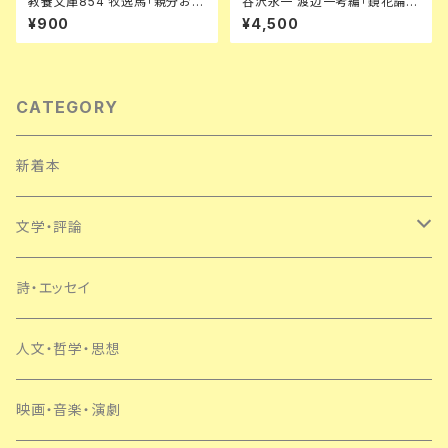
教養文庫854 牧逸馬「親分お眠
谷沢永一 渡辺一考編「鏡花論集
り 世界怪奇実話ーⅣ」 初版 帯
成」初版 函入り 帯付き 装釘:前
¥900
¥4,500
付き 解説:中薗英助 カバー:合田
川直 立風書房 三島由紀夫 澁澤
佐和子 社会思想社
龍彦 鏑木清方
CATEGORY
新着本
文学・評論
日本
詩・エッセイ
外国
人文・哲学・思想
SF・ミステリー
映画・音楽・演劇