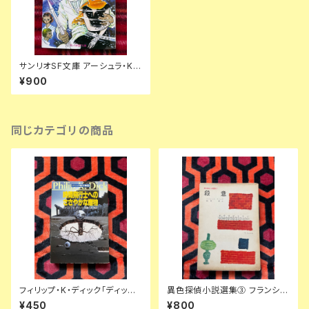
サンリオSF文庫 アーシュラ・K・
ル=グイン「辺境の惑星」初版 脇
¥900
明子訳 カバー：竹宮恵子
同じカテゴリの商品
フィリップ・K・ディック「ディック
異色探偵小説選集③ フランシ
傑作集② 時間飛行士へのささ
ス・アイルズ「殺意」延原謙 訳 初
¥450
¥800