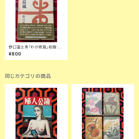
野口冨士男「わが荷風」初版 帯
付き 函入り 装幀:芹沢銈介 集英
¥800
社
同じカテゴリの商品