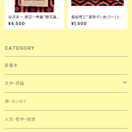
谷沢永一 渡辺一考編「鏡花論集
島田啓三「冒険ダン吉(1)〜(3)
成」初版 函入り 帯付き 装釘:前
セット」全初版 解説:手塚治虫 講
¥4,500
¥1,500
川直 立風書房 三島由紀夫 澁澤
談社 少年倶楽部文庫
龍彦 鏑木清方
CATEGORY
新着本
文学・評論
日本
詩・エッセイ
外国
人文・哲学・思想