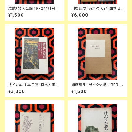
雑誌「婦人公論 1972 11月号」
川端康成「東京の人」全四巻セッ
表紙:金子國義 中央公論社 澁澤
ト 装幀:金島桂華 新潮社
¥1,500
¥6,000
龍彦 ダリ 後藤明生 倉橋由美子
中野良子
サイン本 川本三郎「荷風と東京
加藤郁乎「出イクヤ記 LIBER E
『断腸亭日乗』私註」初版 都市出
XICVIAE」初版 函入り 挿絵:齋
¥3,800
¥1,500
版 東京人
藤和雄 天眼社 俳句集