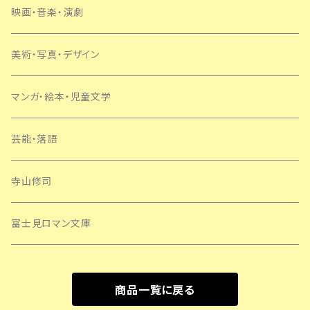
SF・ミステリー
映画・音楽・演劇
美術・写真・デザイン
マンガ・絵本・児童文学
芸能・落語
寺山修司
富士見ロマン文庫
商品一覧に戻る