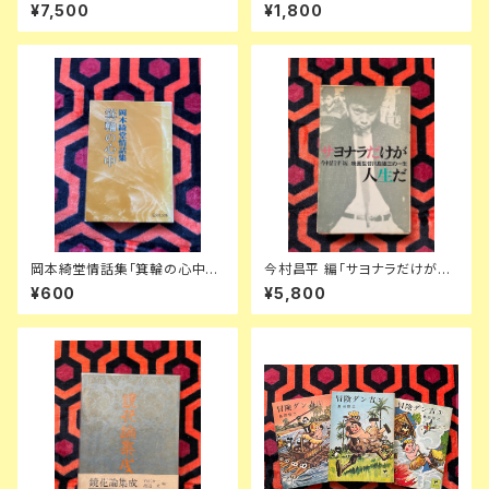
房 編集委員:大佛次郎 荒正人
じこめられた民衆の祈り」函入り
¥7,500
¥1,800
安部公房 中井英夫 3巻のみ月
装幀:浅井努 芳賀書店 キッチュ
報欠
岡本綺堂情話集「箕輪の心中」
今村昌平 編「サヨナラだけが人
解説:岡本経一 旺文社文庫
生だ 映画監督川島雄三の一生」
¥600
¥5,800
初版 ノーベル書房 フランキー堺
若尾文子