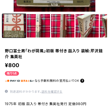
1
/10
野口冨士男「わが荷風」初版 帯付き 函入り 装幀:芹沢銈
介 集英社
¥800
残り1点
なら
手数料無料の
翌月払いでOK
別途送料がかかります。
送料を確認する
1975年 初版 函入り 帯付き 集英社発行 定価980円