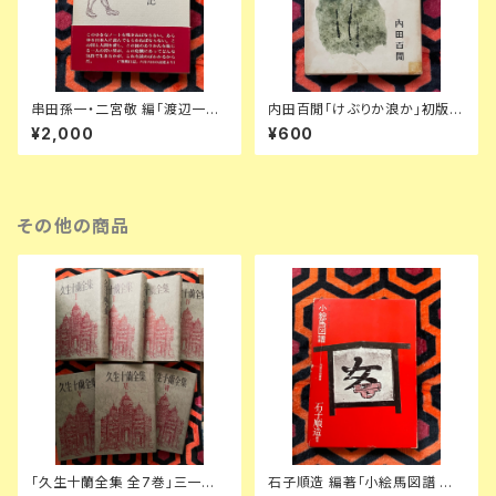
串田孫一・二宮敬 編「渡辺一
内田百閒「けぶりか浪か」初版
夫 敗戦日記」 初版 函入り 帯
函入り 装幀:内田克已 新潮社
¥2,000
¥600
付き 装幀:串田孫一 博文館新社
その他の商品
「久生十蘭全集 全7巻」三一書
石子順造 編著「小絵馬図譜 封