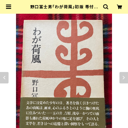
野口冨士男「わが荷風」初版 帯付き
函入り 装幀:芹沢銈介 集英社 | 古書
まずる