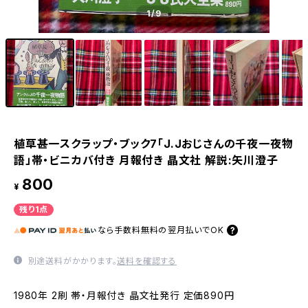
1
/9
植草甚一スクラップ・ブック7「J.Jおじさんの千夜一夜物
語」帯・ビニカバ付き 月報付き 晶文社 解説:矢川澄子
800
¥
残り1点
なら
手数料無料の
翌月払いでOK
別途送料がかかります。
送料を確認する
1980年 2刷 帯・月報付き 晶文社発行 定価890円