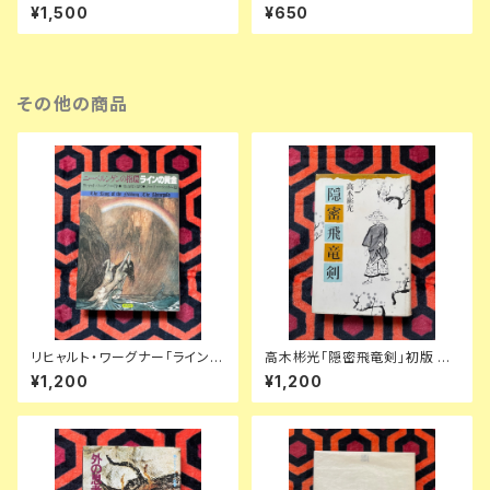
街」 初版 帯付き 装幀:田辺輝男
本」帯付き イラスト:赤瀬川原平
¥1,500
¥650
思潮社 URC
新潮社 B級グルメ
その他の商品
リヒャルト・ワーグナー「ラインの
高木彬光「隠密飛竜剣」初版 装
黄金ーニーベルンゲンの指環
幀:中尾進 東京文藝社
¥1,200
¥1,200
①」初版 寺山修司訳 絵:アーサ
ーラッカム 装幀:宇野亜喜良 新
書館 オペラ