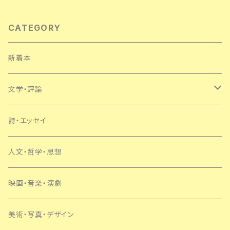
CATEGORY
新着本
文学・評論
日本
詩・エッセイ
外国
人文・哲学・思想
SF・ミステリー
映画・音楽・演劇
美術・写真・デザイン