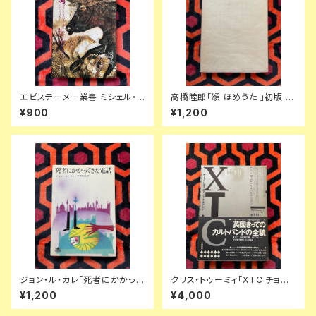
エピステーメー業書 ミシェル・フ
高橋睦郎「頌 ほめうた 」初版 函
ーコー「外の思考 ブランショ・バ
入り 装幀:小西啓介 見返し写真:
¥900
¥1,200
タイユ・クロソウスキー」初版 豊
細江英公 思潮社
崎光一 訳 朝日出版社
ジョン・ル・カレ「死者にかかって
クリス・トゥーミィ「XTC チョー
きた電話」宇野利泰訳 カバー:真
クヒルズ アンド チルドレン」初
¥1,200
¥4,000
鍋博 早川書房 ハヤカワノヴェル
版 帯付き 新宿書房 おまけ付き
ズ スパイミステリー
アンディ・パートリッジ