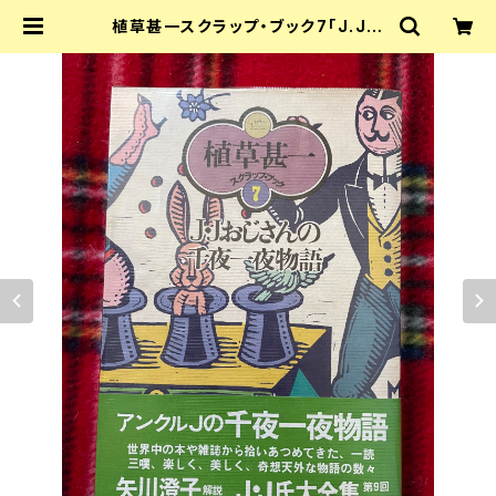
植草甚一スクラップ・ブック7「J.Jお
じさんの千夜一夜物語」帯・ビニカバ
付き 月報付き 晶文社 解説:矢川澄子
| 古書 まずる