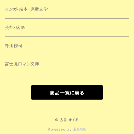
マンガ・絵本・児童文学
芸能・落語
寺山修司
富士見ロマン文庫
商品一覧に戻る
© 古書 まずる
Powered by