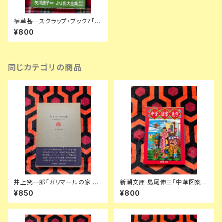
植草甚一スクラップ・ブック7「J.
Jおじさんの千夜一夜物語」帯・
¥800
ビニカバ付き 月報付き 晶文社
解説:矢川澄子
同じカテゴリの商品
井上究一郎「ガリマールの家 あ
新潮文庫 島尾伸三「中華図案見
る物語風のクロニクル」函入り
学」初版 文庫オリジナル 潮田登
¥850
¥800
帯付き 装幀:栃折久美子 筑摩書
久子 しまおまほ
房