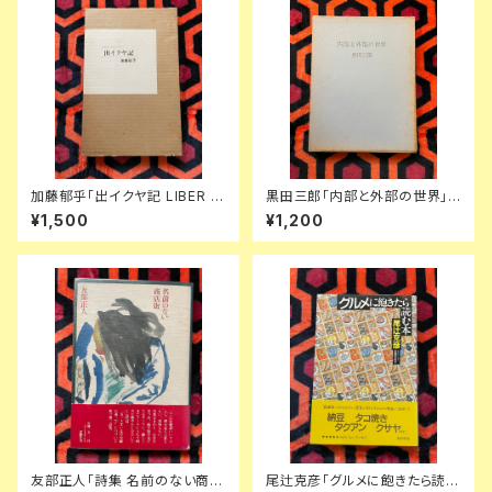
加藤郁乎「出イクヤ記 LIBER E
黒田三郎「内部と外部の世界」
XICVIAE」初版 函入り 挿絵:齋
初版 函入り 昭森社 評論集
¥1,500
¥1,200
藤和雄 天眼社 俳句集
友部正人「詩集 名前のない商店
尾辻克彦「グルメに飽きたら読む