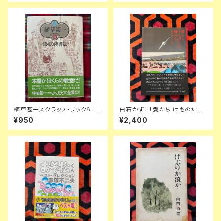
YMO 湯浅学
植草甚一スクラップ・ブック6「ぼ
白石かずこ「愛たち けものたち
くの読書法」帯 ビニカバ付き 月
神たち」初版 帯付き 装幀:横尾
¥950
¥2,400
報付き 解説:佐伯彰一 JJ 晶文
忠則 構成:及川正通 写真:沢渡
社
朔 天声出版