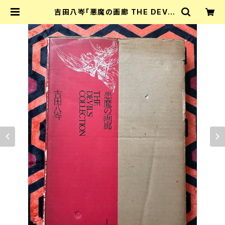
吉田八岑「悪魔の画廊 THE DEVI
L'S collection」初版 函入り 装幀:
山崎一夫 學藝書林 魔女 黒魔術 | 古
書 まずる