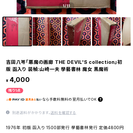
1
/11
吉田八岑「悪魔の画廊 THE DEVIL'S collection」初
版 函入り 装幀:山崎一夫 學藝書林 魔女 黒魔術
4,000
¥
残り1点
なら
手数料無料の
翌月払いでOK
別途送料がかかります。
送料を確認する
1976年 初版 函入り 1500部発行 學藝書林発行 定価4800円