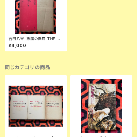
吉田八岑「悪魔の画廊 THE DE
VIL'S collection」初版 函入り
¥4,000
装幀:山崎一夫 學藝書林 魔女
黒魔術
同じカテゴリの商品