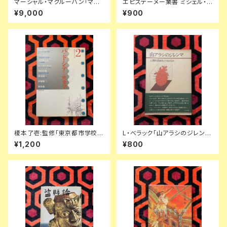
マーシャル・マクルーハン「マク
エピステーメー業書 ミシェル・フ
ルーハン著作集」1〜3全巻セッ
ーコー「外の思考 ブランショ・バ
¥9,000
¥900
ト 函入り 井坂学・後藤和彦・高
タイユ・クロソウスキー」初版 豊
儀進訳 装幀:粟津潔 竹内書店
崎光一 訳 朝日出版社
McLUHAN
榎本了壱:監修「東京都市学校2
L・べラック「山アラシのジレン
バッド・シティの快楽学」初版 T
マ 人間的過疎をどう生きるか」
¥1,200
¥800
OTO出版 伊東豊雄 日比野克
小此木啓吾訳 ビニカバ 帯付き
彦 鈴木慶一 ムーンライダーズ
ダイヤモンド社 精神分析
林海象