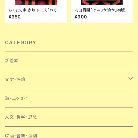
ちくま文庫 赤塚不二夫「おそ松
内田百閒「けぶりか浪か」初版
くんベスト・セレクション」初版
函入り 装幀:内田克已 新潮社
¥650
¥600
帯付き 筑摩書房 文庫オリジナ
ル
CATEGORY
新着本
文学・評論
日本
詩・エッセイ
外国
人文・哲学・思想
SF・ミステリー
映画・音楽・演劇