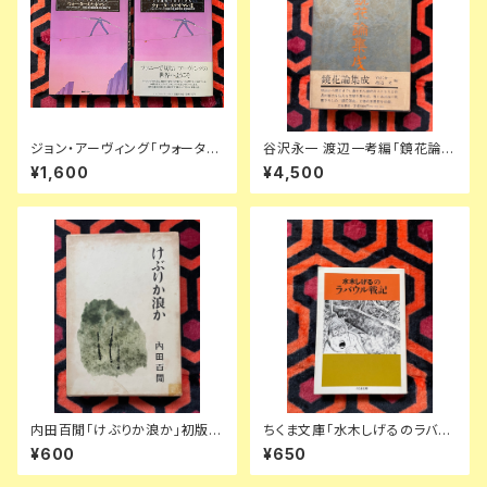
ジョン・アーヴィング「ウォーター
谷沢永一 渡辺一考編「鏡花論集
メソッドマンⅠⅡ」セット 初版 川
成」初版 函入り 帯付き 装釘:前
¥1,600
¥4,500
本三郎 柴田元幸 岸本佐和子訳
川直 立風書房 三島由紀夫 澁澤
国書刊行会
龍彦 鏑木清方
内田百閒「けぶりか浪か」初版
ちくま文庫「水木しげるのラバウ
函入り 装幀:内田克已 新潮社
ル戦記」筑摩書房
¥600
¥650