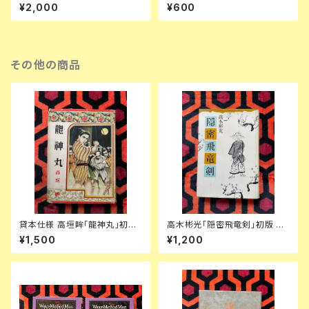
夫 敗戦日記」 初版 函入り 帯
函入り 装幀:内田克已 新潮社
¥2,000
¥600
付き 装幀:串田孫一 博文館新社
その他の商品
貸本仕様 高垣眸「龍神丸」初版
高木彬光「隠密飛竜剣」初版 装
挿絵:伊藤幾久造 ポプラ社 少年
幀:中尾進 東京文藝社
¥1,500
¥1,200
倶楽部