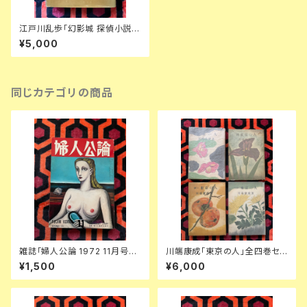
江戸川乱歩「幻影城 探偵小説評
論集」初版 岩谷書店 亂歩
¥5,000
同じカテゴリの商品
雑誌「婦人公論 1972 11月号」
川端康成「東京の人」全四巻セッ
表紙:金子國義 中央公論社 澁澤
ト 装幀:金島桂華 新潮社
¥1,500
¥6,000
龍彦 ダリ 後藤明生 倉橋由美子
中野良子