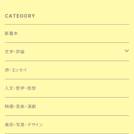
CATEGORY
新着本
文学・評論
日本
詩・エッセイ
外国
人文・哲学・思想
SF・ミステリー
映画・音楽・演劇
美術・写真・デザイン