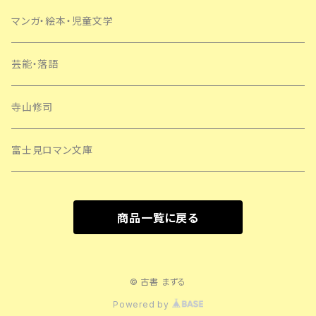
マンガ・絵本・児童文学
芸能・落語
寺山修司
富士見ロマン文庫
商品一覧に戻る
© 古書 まずる
Powered by