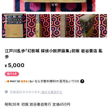
1
/11
江戸川乱歩「幻影城 探偵小説評論集」初版 岩谷書店 亂
歩
5,000
¥
残り1点
なら
手数料無料の
翌月払いでOK
別途送料がかかります。
送料を確認する
昭和26年 初版 岩谷書店発行 定価450円