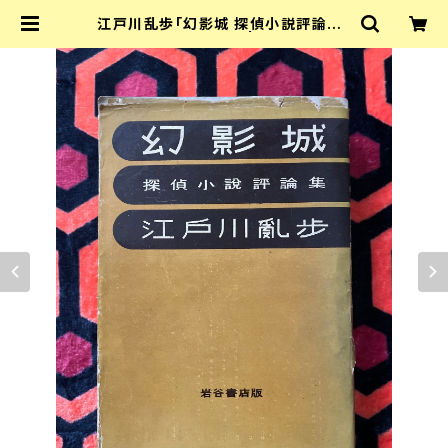
江戸川乱歩「幻影城 探偵小説評論集」
初版 岩谷書店 亂歩 | 古書 まずる