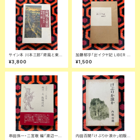
サイン本 川本三郎「荷風と東京
加藤郁乎「出イクヤ記 LIBER E
『断腸亭日乗』私註」初版 都市出
XICVIAE」初版 函入り 挿絵:齋
¥3,800
¥1,500
版 東京人
藤和雄 天眼社 俳句集
串田孫一・二宮敬 編「渡辺一
内田百閒「けぶりか浪か」初版