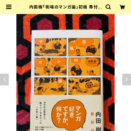
内田樹「街場のマンガ論」初版 帯付き
小学館 養老孟司 井上雄彦 宮崎駿 |
古書 まずる