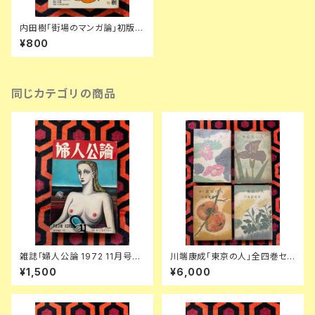
内田樹「街場のマンガ論」初版
帯付き 小学館 養老孟司 井上雄
¥800
彦 宮崎駿
同じカテゴリの商品
雑誌「婦人公論 1972 11月号」
川端康成「東京の人」全四巻セッ
表紙:金子國義 中央公論社 澁澤
ト 装幀:金島桂華 新潮社
¥1,500
¥6,000
龍彦 ダリ 後藤明生 倉橋由美子
中野良子