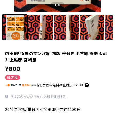
1
/9
内田樹「街場のマンガ論」初版 帯付き 小学館 養老孟司
井上雄彦 宮崎駿
¥800
残り1点
なら
手数料無料の
翌月払いでOK
別途送料がかかります。
送料を確認する
2010年 初版 帯付き 小学館発行 定価1400円