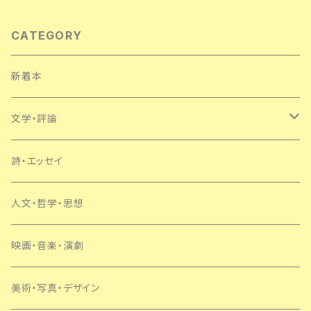
CATEGORY
新着本
文学・評論
日本
詩・エッセイ
外国
人文・哲学・思想
SF・ミステリー
映画・音楽・演劇
美術・写真・デザイン