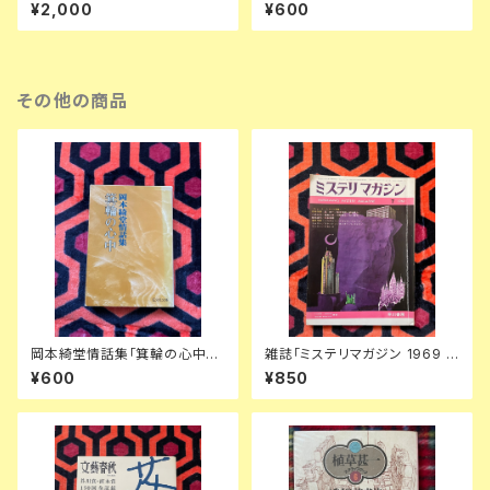
夫 敗戦日記」 初版 函入り 帯
函入り 装幀:内田克已 新潮社
¥2,000
¥600
付き 装幀:串田孫一 博文館新社
その他の商品
岡本綺堂情話集「箕輪の心中」
雑誌「ミステリマガジン 1969 7
解説:岡本経一 旺文社文庫
月号 No.159 ショートショート
¥600
¥850
特集号」表紙・イラスト:真鍋博
楢喜八 星新一 塚本邦雄 小松左
京 福島正実