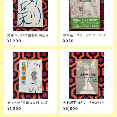
文春ムック「文藝春秋 特別編集:
植草甚一スクラップ・ブック6「ぼ
芥川賞・直木賞150回全記録」初
くの読書法」帯 ビニカバ付き 月
¥1,200
¥950
版 菊池寛
報付き 解説:佐伯彰一 JJ 晶文
社
高木彬光「隠密飛竜剣」初版 装
今村昌平 編「サヨナラだけが人
幀:中尾進 東京文藝社
生だ 映画監督川島雄三の一生」
¥1,200
¥5,800
初版 ノーベル書房 フランキー堺
若尾文子