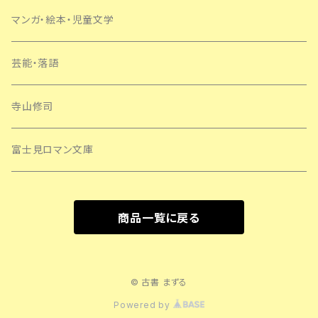
マンガ・絵本・児童文学
芸能・落語
寺山修司
富士見ロマン文庫
商品一覧に戻る
© 古書 まずる
Powered by