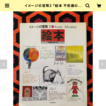
イメージの冒険2 「絵本 不思議の国
一覧」初版 ムナーリ ソールバス 谷川
俊太郎 和田誠 寺山修司 | 古書 まず
る