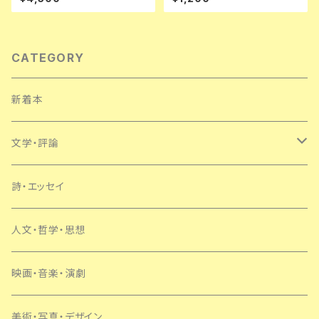
川直 立風書房 三島由紀夫 澁澤
版 菊池寛
龍彦 鏑木清方
CATEGORY
新着本
文学・評論
日本
詩・エッセイ
外国
人文・哲学・思想
SF・ミステリー
映画・音楽・演劇
美術・写真・デザイン