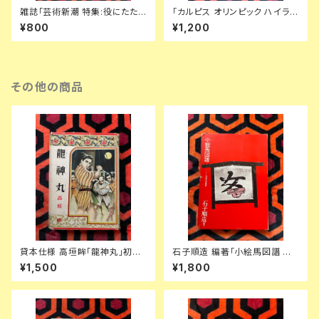
雑誌「芸術新潮 特集:役にたた
「カルピス オリンピック ハイライ
ない ブルーノ・ムナーリ入門」 デ
ト ソノシート」 東京オリンピック
¥800
¥1,200
ザイン絵本 玉村方久斗 ティッシ
5枚組 販促ノベルティ
ー 新潮社
その他の商品
貸本仕様 高垣眸「龍神丸」初版
石子順造 編著「小絵馬図譜 封
挿絵:伊藤幾久造 ポプラ社 少年
じこめられた民衆の祈り」函入り
¥1,500
¥1,800
倶楽部
装幀:浅井努 芳賀書店 キッチュ