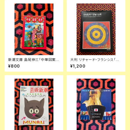
新潮文庫 島尾伸三「中華図案見
大判 リチャード・フランシス「ジ
学」初版 文庫オリジナル 潮田登
ャスパー・ジョーンズ」東野芳明・
¥800
¥1,200
久子 しまおまほ
岩佐鉄男訳 初版 美術出版社 モ
ダン マスターズ シリーズ