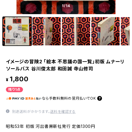
1
/14
イメージの冒険2 「絵本 不思議の国一覧」初版 ムナーリ
ソールバス 谷川俊太郎 和田誠 寺山修司
1,800
¥
残り1点
なら
手数料無料の
翌月払いでOK
別途送料がかかります。
送料を確認する
昭和53年 初版 河出書房新社発行 定価1300円