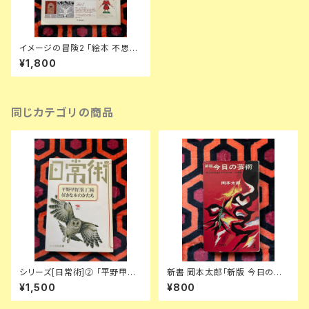
イメージの冒険2 「絵本 不思議
の国一覧」初版 ムナーリ ソール
¥1,800
バス 谷川俊太郎 和田誠 寺山修
司
同じカテゴリの商品
シリーズ[日常術]② 「平野甲賀
新書 岡本太郎「新版 今日の芸
[装丁]術・好きな本のかたち」晶
術 生活を創造するエネルギーの
¥1,500
¥800
文社
源泉」光文社 カッパブックス 推
薦文:安部公房