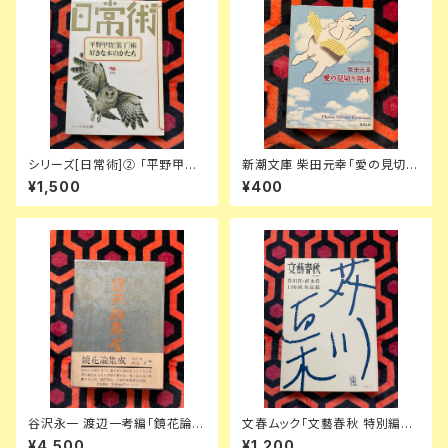
シリーズ[日常術]② 「平野甲賀
新潮文庫 柴田元幸「愛の見切り
[装丁]術・好きな本のかたち」晶
発車」初版 解説:盛田隆二
¥1,500
¥400
文社
谷沢永一 渡辺一考編「鏡花論集
文春ムック「文藝春秋 特別編集:
成」初版 函入り 帯付き 装釘:前
芥川賞・直木賞150回全記録」初
¥4,500
¥1,200