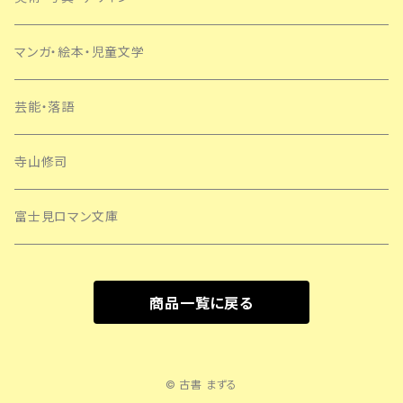
マンガ・絵本・児童文学
芸能・落語
寺山修司
富士見ロマン文庫
商品一覧に戻る
© 古書 まずる