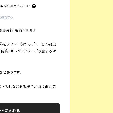
料無料の
翌月払いでOK
を確認する
書房発行 定価1900円
界をデビュー前から、「にっぽん昆虫
ビ長篇ドキュメンタリー、「復讐するは
。
などあります。
ケ・汚れなどある場合があります。ご
ートに入れる