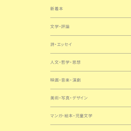
新着本
文学・評論
日本
詩・エッセイ
外国
人文・哲学・思想
SF・ミステリー
映画・音楽・演劇
美術・写真・デザイン
マンガ・絵本・児童文学