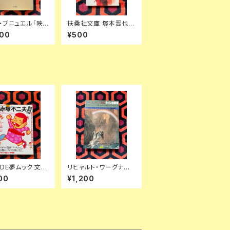
・ブニュエル「映
扶桑社文庫 塚本晋也
が自由の幻想」初
「東京フィスト」初版 ノ
000
¥500
島翠 訳 早川書房
ベライズ
ADE夢ムック 文藝
リヒャルト・ワーグナー
総特集:赤塚不二
「ラインの黄金ーニーベ
00
¥1,200
悼」初版 タモリ 山
ルンゲンの指環①」初版
 細野晴臣 足立
寺山修司訳 絵:アーサ
石野卓球 深沢七
ーラッカム 装幀:宇野亜
喜良 新書館 オペラ