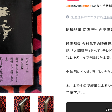
なら
手数
別途送料がかかります。
送料
昭和55年 初版 帯付き 学陽
映画監督 今村昌平の映像世
記」「人間蒸発」をへて、テレ
我にあり」までを論じた本書
全体的にイタミ、ヨゴレ、ヤケ
＊古本ですので経年によるヤ
了承下さい。
カ