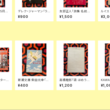
年5月号
デレク・ジャーマン「ラス
友部正人「詩集 名前の
ルイス
ル 映
ト・オブ・イングランド」
ない商店街」 初版 帯付
画、わ
¥900
¥1,500
¥3,
青土社
北折智子訳 初版 フィル
き 装幀:田辺輝男 思潮
版 矢
清 松
ムアート社
社 URC
クターズ
新潮文庫 柴田元幸「愛
高橋睦郎「頌 ほめうた
KAW
月号 特
の見切り発車」初版 解
」初版 函入り 装幀:小西
別冊「
¥400
¥1,200
¥1,0
 後
説:盛田隆二
啓介 見返し写真:細江
夫 追
いえん
英公 思潮社
下洋輔
正生 
郎