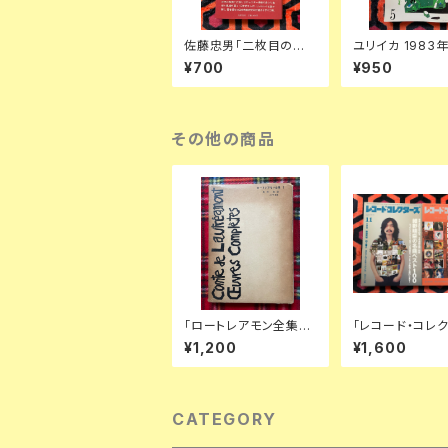
佐藤忠男「二枚目の研
ユリイカ 1983
究 俳優と文明」 初版 帯
「増頁特集:ゴダー
¥700
¥950
付き 筑摩書房 日本映
画の未来」初版 
画
四方田犬彦 黒沢
浦寿輝 伊藤俊治
その他の商品
「ロートレアモン全集
「レコード・コレ
Ⅰ」栗田勇訳 初版 函入
2019 11月&12
¥1,200
¥1,600
り 書肆ユリイカ シュル
集:細野晴臣 前編
レアリスム
編」セット はっぴ
ど YMO 湯浅学
CATEGORY