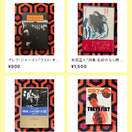
デレク・ジャーマン「ラスト・オ
友部正人「詩集 名前のない商店
ブ・イングランド」北折智子訳 初
街」 初版 帯付き 装幀:田辺輝男
¥900
¥1,500
版 フィルムアート社
思潮社 URC