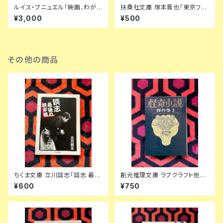
ルイス・ブニュエル「映画、わが
扶桑社文庫 塚本晋也「東京フィ
自由の幻想」初版 矢島翠 訳 早
スト」初版 ノベライズ
¥3,000
¥500
川書房
その他の商品
ちくま文庫 立川談志「談志 最後
創元推理文庫 ラブクラフト他
の根多帳」初版 解説:広瀬和生
「怪奇小説傑作集3」東京創元社
¥600
¥750
筑摩書房
ディケンズ ビアース カバー:日
下弘 解説:平井呈一 アンソロジ
ー