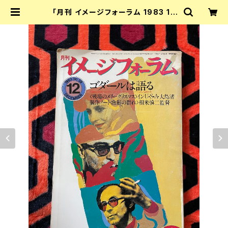
「月刊 イメージフォーラム 1983 12
月号 ゴダールは語る 製作ノート 相米
慎二監督」ダゲレオ出版 大島渚 | 古
書 まずる