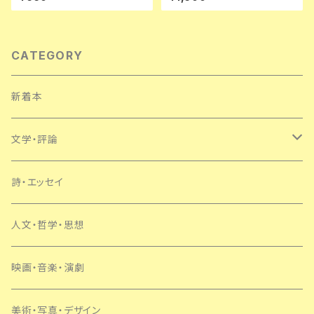
談社 少年倶楽部文庫
CATEGORY
新着本
文学・評論
日本
詩・エッセイ
外国
人文・哲学・思想
SF・ミステリー
映画・音楽・演劇
美術・写真・デザイン