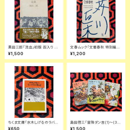
黒田三郎「流血」初版 函入り 帯
文春ムック「文藝春秋 特別編集:
付き 付録付き 思潮社
芥川賞・直木賞150回全記録」初
¥1,500
¥1,200
版 菊池寛
ちくま文庫「水木しげるのラバウ
島田啓三「冒険ダン吉(1)〜(3)
ル戦記」筑摩書房
セット」全初版 解説:手塚治虫 講
¥650
¥1,500