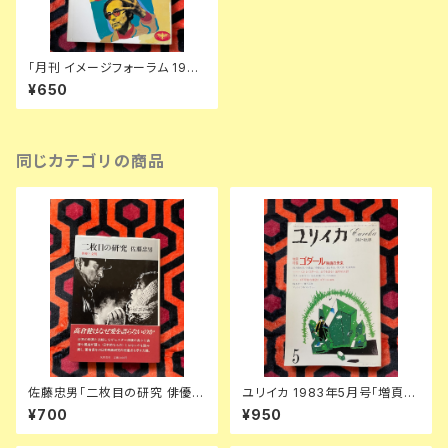
「月刊 イメージフォーラム 1983
12月号 ゴダールは語る 製作ノ
¥650
ート 相米慎二監督」ダゲレオ出
版 大島渚
同じカテゴリの商品
佐藤忠男「二枚目の研究 俳優と
ユリイカ 1983年5月号「増頁特
文明」 初版 帯付き 筑摩書房 日
集:ゴダール 映画の未来」初版
¥700
¥950
本映画
青土社 四方田犬彦 黒沢清 松浦
寿輝 伊藤俊治