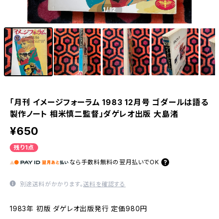
1
/12
「月刊 イメージフォーラム 1983 12月号 ゴダールは語る
製作ノート 相米慎二監督」ダゲレオ出版 大島渚
¥650
残り1点
なら
手数料無料の
翌月払いでOK
別途送料がかかります。
送料を確認する
1983年 初版 ダゲレオ出版発行 定価980円