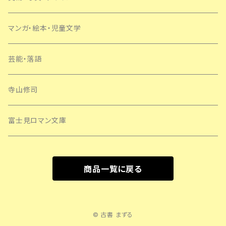
マンガ・絵本・児童文学
芸能・落語
寺山修司
富士見ロマン文庫
商品一覧に戻る
© 古書 まずる