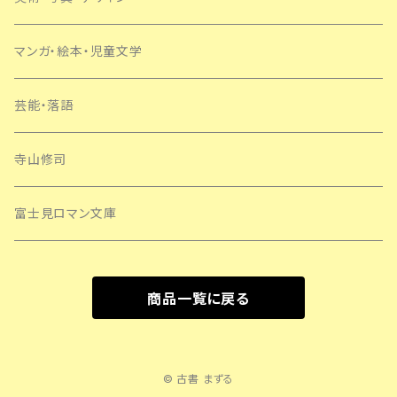
マンガ・絵本・児童文学
芸能・落語
寺山修司
富士見ロマン文庫
商品一覧に戻る
© 古書 まずる