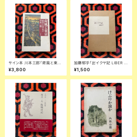
サイン本 川本三郎「荷風と東京
加藤郁乎「出イクヤ記 LIBER E
『断腸亭日乗』私註」初版 都市出
XICVIAE」初版 函入り 挿絵:齋
¥3,800
¥1,500
版 東京人
藤和雄 天眼社 俳句集