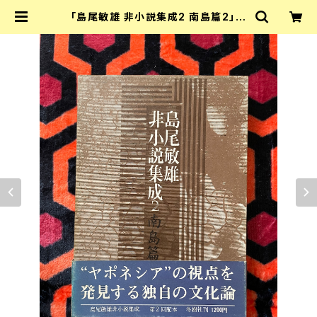
「島尾敏雄 非小説集成2 南島篇2」初
版 函入り 帯付き 冬樹社 奄美大島 ヤ
ポネシア 琉球 | 古書 まずる