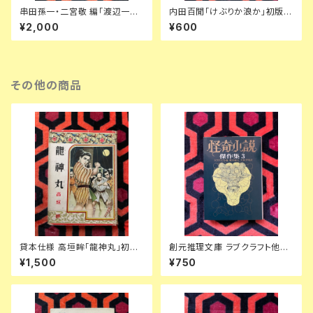
串田孫一・二宮敬 編「渡辺一
内田百閒「けぶりか浪か」初版
夫 敗戦日記」 初版 函入り 帯
函入り 装幀:内田克已 新潮社
¥2,000
¥600
付き 装幀:串田孫一 博文館新社
その他の商品
貸本仕様 高垣眸「龍神丸」初版
創元推理文庫 ラブクラフト他
挿絵:伊藤幾久造 ポプラ社 少年
「怪奇小説傑作集3」東京創元社
¥1,500
¥750
倶楽部
ディケンズ ビアース カバー:日
下弘 解説:平井呈一 アンソロジ
ー