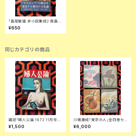
「島尾敏雄 非小説集成2 南島篇
2」初版 函入り 帯付き 冬樹社
¥650
奄美大島 ヤポネシア 琉球
同じカテゴリの商品
雑誌「婦人公論 1972 11月号」
川端康成「東京の人」全四巻セッ
表紙:金子國義 中央公論社 澁澤
ト 装幀:金島桂華 新潮社
¥1,500
¥6,000
龍彦 ダリ 後藤明生 倉橋由美子
中野良子