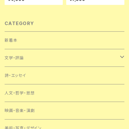
版 帯付き 新宿書房 おまけ付き
安部公房 中井英夫 3巻のみ月
アンディ・パートリッジ
報欠
CATEGORY
新着本
文学・評論
日本
詩・エッセイ
外国
人文・哲学・思想
SF・ミステリー
映画・音楽・演劇
美術・写真・デザイン