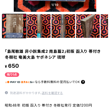
1
/10
「島尾敏雄 非小説集成2 南島篇2」初版 函入り 帯付き
冬樹社 奄美大島 ヤポネシア 琉球
650
¥
残り1点
なら
手数料無料の
翌月払いでOK
別途送料がかかります。
送料を確認する
昭和48年 初版 函入り 帯付き 冬樹社発行 定価1200円