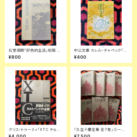
石堂淑朗「好色的生活」初版 装
中公文庫 カレル・チャペック「園
幀:司修 講談社
芸家12カ月」小松太郎訳 カバー
¥800
¥400
デザイン:建石修志 中央公論新
社
クリス・トゥーミィ「XTC チョー
「久生十蘭全集 全7巻」三一書
クヒルズ アンド チルドレン」初
房 編集委員:大佛次郎 荒正人
¥4,000
¥7,500