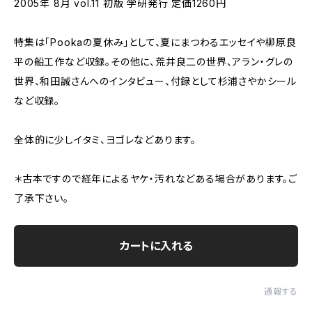
2005年 8月 vol.11 初版 学研発行 定価1260円
特集は「Pookaの夏休み」として、夏にまつわるエッセイや柳原良
平の船工作など収録。その他に、荒井良二の世界、アラン・グレの
世界、和田誠さんへのインタビュー、付録として杉浦さやかシール
など収録。
全体的に少しイタミ、ヨゴレなどあります。
＊古本ですので経年によるヤケ・汚れなどある場合があります。ご
了承下さい。
カートに入れる
通報する