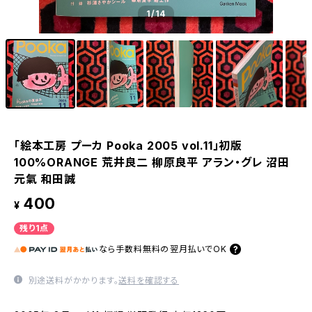
1
/14
「絵本工房 プーカ Pooka 2005 vol.11」初版
100%ORANGE 荒井良二 柳原良平 アラン・グレ 沼田
元氣 和田誠
400
¥
残り1点
なら
手数料無料の
翌月払いでOK
別途送料がかかります。
送料を確認する