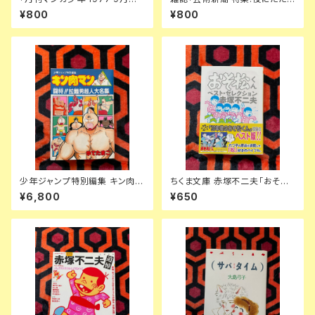
朝日ソノラマ 手塚治虫 ジョージ
ない ブルーノ・ムナーリ入門」 デ
¥800
¥800
秋山 藤子不二雄 風忍 永島慎二
ザイン絵本 玉村方久斗 ティッシ
ー 新潮社
少年ジャンプ特別編集 キン肉マ
ちくま文庫 赤塚不二夫「おそ松
ン 闘将！拉麺男「超人大名鑑」ゆ
くんベスト・セレクション」初版
¥6,800
¥650
でたまご 初版 ラーメンマン 集
帯付き 筑摩書房 文庫オリジナ
英社
ル