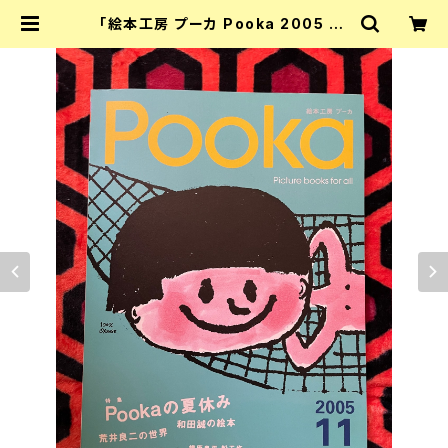
「絵本工房 プーカ Pooka 2005 vo
l.11」初版 100%ORANGE 荒井良二
柳原良平 アラン・グレ 沼田元氣 和田
誠 | 古書 まずる