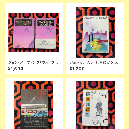
ジョン・アーヴィング「ウォーター
ジョン・ル・カレ「死者にかかって
メソッドマンⅠⅡ」セット 初版 川
きた電話」宇野利泰訳 カバー:真
¥1,600
¥1,200
本三郎 柴田元幸 岸本佐和子訳
鍋博 早川書房 ハヤカワノヴェル
国書刊行会
ズ スパイミステリー