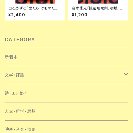
白石かずこ「愛たち けものたち
高木彬光「隠密飛竜剣」初版 装
神たち」初版 帯付き 装幀:横尾
幀:中尾進 東京文藝社
¥2,400
¥1,200
忠則 構成:及川正通 写真:沢渡
朔 天声出版
CATEGORY
新着本
文学・評論
日本
詩・エッセイ
外国
人文・哲学・思想
SF・ミステリー
映画・音楽・演劇