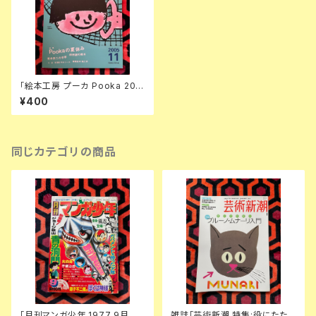
「絵本工房 プーカ Pooka 200
5 vol.11」初版 100%ORANGE
¥400
荒井良二 柳原良平 アラン・グレ
沼田元氣 和田誠
同じカテゴリの商品
「月刊マンガ少年 1977 9月号」
雑誌「芸術新潮 特集:役にたた