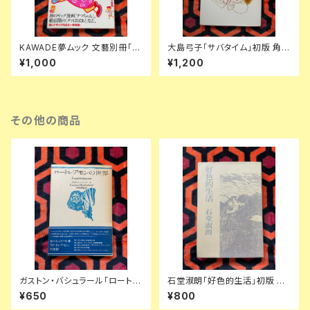
KAWADE夢ムック 文藝別冊「総
大島弓子「サバタイム」初版 角川
特集:赤塚不二夫 追悼」初版 タ
書店 ヤングロゼ
¥1,000
¥1,200
モリ 山下洋輔 細野晴臣 足立正
生 石野卓球 深沢七郎
その他の商品
ガストン・バシュラール「ロートレ
石堂淑朗「好色的生活」初版 装
アモンの世界」平井照敏訳 初版
幀:司修 講談社
¥650
¥800
帯付き 装幀:米村隆 思潮社