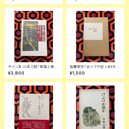
龍彦 ダリ 後藤明生 倉橋由美子
中野良子
サイン本 川本三郎「荷風と東京
加藤郁乎「出イクヤ記 LIBER E
『断腸亭日乗』私註」初版 都市出
XICVIAE」初版 函入り 挿絵:齋
¥3,800
¥1,500
版 東京人
藤和雄 天眼社 俳句集