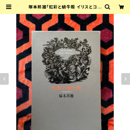
塚本邦雄「虹彩と蝸牛殻 イリスとコク
レア 映画とシャンソン」初版 函入り
装幀:政田岑生 みすず書房 | 古書 ま
ずる