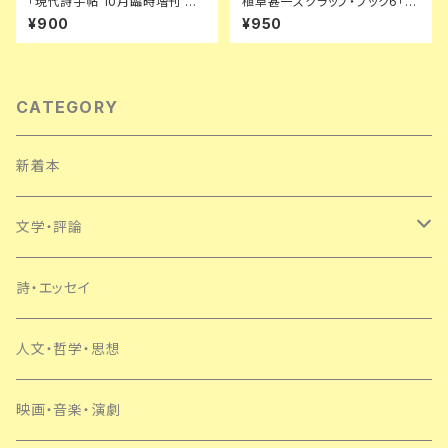
「現代詩手帖 10月臨時増刊 ブ
植草甚一スクラップ・ブック6「ぼ
ランショ」初版 表紙:中西夏之 思
くの読書法」帯 ビニカバ付き 月
¥900
¥950
潮社 加納光於 バタイユ 鈴木道
報付き 解説:佐伯彰一 JJ 晶文
彦
社
CATEGORY
新着本
文学・評論
日本
詩・エッセイ
外国
人文・哲学・思想
SF・ミステリー
映画・音楽・演劇