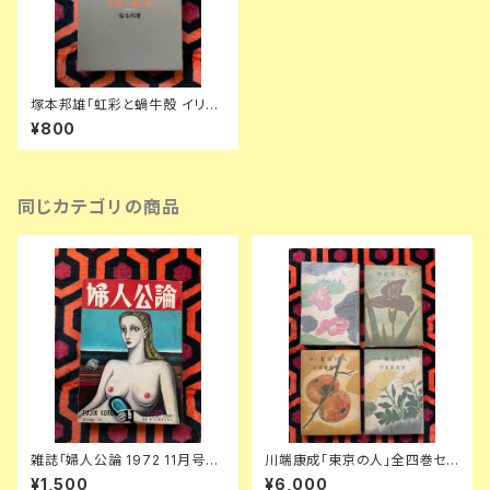
塚本邦雄「虹彩と蝸牛殻 イリス
とコクレア 映画とシャンソン」初
¥800
版 函入り 装幀:政田岑生 みすず
書房
同じカテゴリの商品
雑誌「婦人公論 1972 11月号」
川端康成「東京の人」全四巻セッ
表紙:金子國義 中央公論社 澁澤
ト 装幀:金島桂華 新潮社
¥1,500
¥6,000