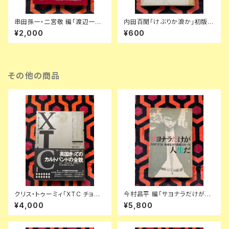
串田孫一・二宮敬 編「渡辺一
内田百閒「けぶりか浪か」初版
夫 敗戦日記」 初版 函入り 帯
函入り 装幀:内田克已 新潮社
¥2,000
¥600
付き 装幀:串田孫一 博文館新社
その他の商品
クリス・トゥーミィ「XTC チョー
今村昌平 編「サヨナラだけが人
クヒルズ アンド チルドレン」初
生だ 映画監督川島雄三の一生」
¥4,000
¥5,800
版 帯付き 新宿書房 おまけ付き
初版 ノーベル書房 フランキー堺
アンディ・パートリッジ
若尾文子