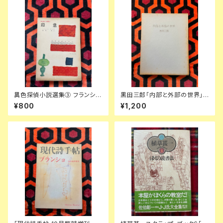
異色探偵小説選集③ フランシ
黒田三郎「内部と外部の世界」
ス・アイルズ「殺意」延原謙 訳 初
初版 函入り 昭森社 評論集
¥800
¥1,200
版 装幀:花森安治 日本出版共同
株式会社