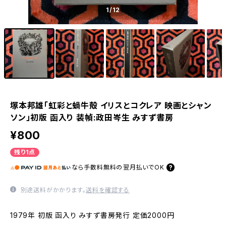
1
/12
塚本邦雄「虹彩と蝸牛殻 イリスとコクレア 映画とシャン
ソン」初版 函入り 装幀:政田岑生 みすず書房
¥800
残り1点
なら
手数料無料の
翌月払いでOK
別途送料がかかります。
送料を確認する
1979年 初版 函入り みすず書房発行 定価2000円