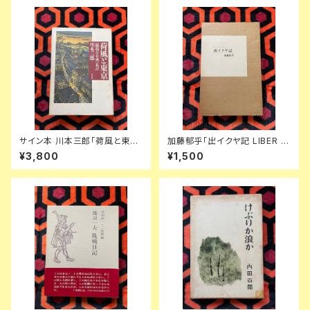
サイン本 川本三郎「荷風と東京
加藤郁乎「出イクヤ記 LIBER E
『断腸亭日乗』私註」初版 都市出
XICVIAE」初版 函入り 挿絵:齋
¥3,800
¥1,500
版 東京人
藤和雄 天眼社 俳句集