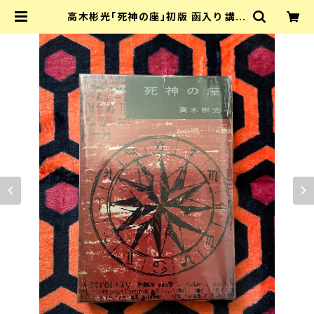
高木彬光「死神の座」初版 函入り 講談
社 書き下ろし長編推理小説シリーズ
(4) | 古書 まずる