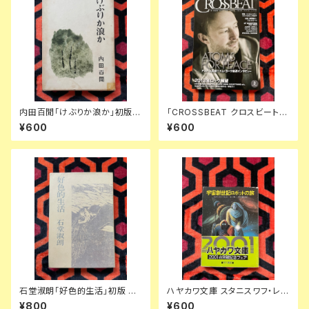
内田百閒「けぶりか浪か」初版
「CROSSBEAT クロスビート 2
函入り 装幀:内田克已 新潮社
013 3月号 特集:トム・ヨーク」
¥600
¥600
アトモスフォーピース レディオヘ
ッド ジム・オルーク プロコル・ハ
ルム
石堂淑朗「好色的生活」初版 装
ハヤカワ文庫 スタニスワフ・レム
幀:司修 講談社
「宇宙創世記ロボットの旅」吉上
¥800
¥600