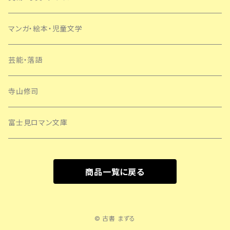
マンガ・絵本・児童文学
芸能・落語
寺山修司
富士見ロマン文庫
商品一覧に戻る
© 古書 まずる