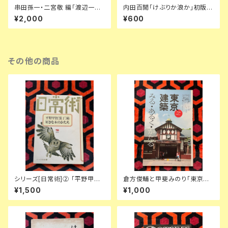
串田孫一・二宮敬 編「渡辺一
内田百閒「けぶりか浪か」初版
夫 敗戦日記」 初版 函入り 帯
函入り 装幀:内田克已 新潮社
¥2,000
¥600
付き 装幀:串田孫一 博文館新社
その他の商品
シリーズ[日常術]② 「平野甲賀
倉方俊輔と甲斐みのり「東京建
[装丁]術・好きな本のかたち」晶
築 みる・あるく・かたる」初版 京
¥1,500
¥1,000
文社
阪神エルマガジン社 レトロモダ
ン