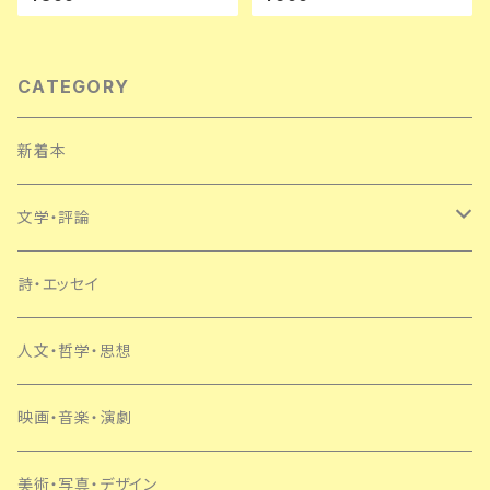
昭三・村手義治 訳 帯付き 早川
書房 SF
CATEGORY
新着本
文学・評論
日本
詩・エッセイ
外国
人文・哲学・思想
SF・ミステリー
映画・音楽・演劇
美術・写真・デザイン