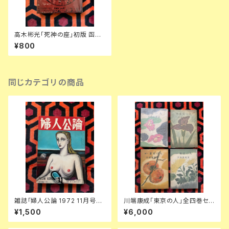
高木彬光「死神の座」初版 函入
り 講談社 書き下ろし長編推理
¥800
小説シリーズ(4)
同じカテゴリの商品
雑誌「婦人公論 1972 11月号」
川端康成「東京の人」全四巻セッ
表紙:金子國義 中央公論社 澁澤
ト 装幀:金島桂華 新潮社
¥1,500
¥6,000
龍彦 ダリ 後藤明生 倉橋由美子
中野良子