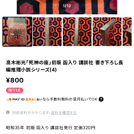
1
/12
高木彬光「死神の座」初版 函入り 講談社 書き下ろし長
編推理小説シリーズ(4)
¥800
残り1点
なら
手数料無料の
翌月払いでOK
別途送料がかかります。
送料を確認する
昭和35年 初版 函入り 講談社発行 定価320円