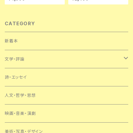
川直 立風書房 三島由紀夫 澁澤
忠則 構成:及川正通 写真:沢渡
龍彦 鏑木清方
朔 天声出版
CATEGORY
新着本
文学・評論
日本
詩・エッセイ
外国
人文・哲学・思想
SF・ミステリー
映画・音楽・演劇
美術・写真・デザイン