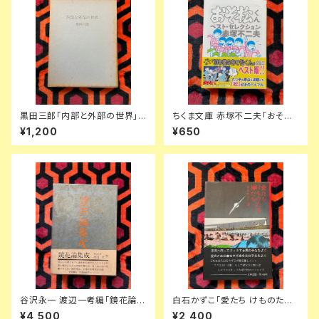
黒田三郎「内部と外部の世界」
ちくま文庫 赤塚不二夫「おそ松
初版 函入り 昭森社 評論集
くんベスト・セレクション」初版
¥1,200
¥650
帯付き 筑摩書房 文庫オリジナ
ル
谷沢永一 渡辺一考編「鏡花論集
白石かずこ「愛たち けものたち
成」初版 函入り 帯付き 装釘:前
神たち」初版 帯付き 装幀:横尾
¥4,500
¥2,400