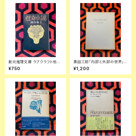
創元推理文庫 ラブクラフト他
黒田三郎「内部と外部の世界」
「怪奇小説傑作集3」東京創元社
初版 函入り 昭森社 評論集
¥750
¥1,200
ディケンズ ビアース カバー:日
下弘 解説:平井呈一 アンソロジ
ー