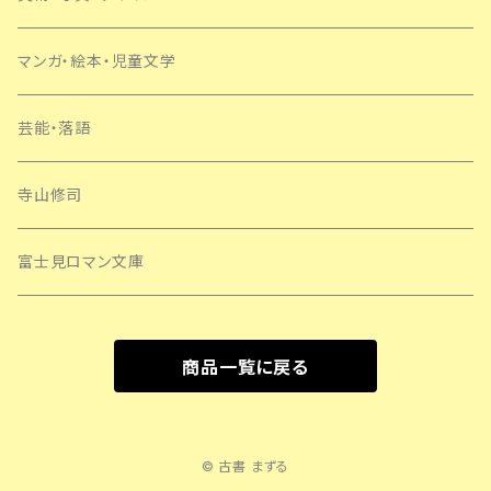
マンガ・絵本・児童文学
芸能・落語
寺山修司
富士見ロマン文庫
商品一覧に戻る
© 古書 まずる