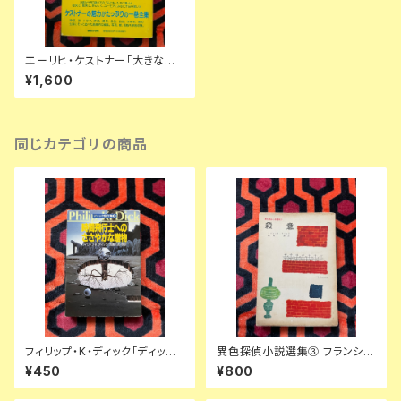
エーリヒ・ケストナー「大きなケ
ストナーの本」初版 帯付き シル
¥1,600
ヴィア・リスト編 マガジンハウス
同じカテゴリの商品
フィリップ・K・ディック「ディック
異色探偵小説選集③ フランシ
傑作集② 時間飛行士へのささ
ス・アイルズ「殺意」延原謙 訳 初
¥450
¥800
やかな贈物」浅倉久志・他訳 ハ
版 装幀:花森安治 日本出版共同
ヤカワSF文庫 早川書房
株式会社