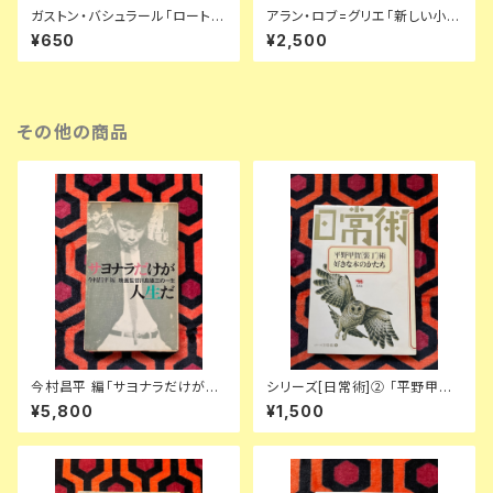
ガストン・バシュラール「ロートレ
アラン・ロブ=グリエ「新しい小説
アモンの世界」平井照敏訳 初版
のために 付-スナップ・ショット」
¥650
¥2,500
帯付き 装幀:米村隆 思潮社
平岡篤頼訳 初版 帯付き 新潮社
ヌーヴォーロマン
その他の商品
今村昌平 編「サヨナラだけが人
シリーズ[日常術]② 「平野甲賀
生だ 映画監督川島雄三の一生」
[装丁]術・好きな本のかたち」晶
¥5,800
¥1,500
初版 ノーベル書房 フランキー堺
文社
若尾文子