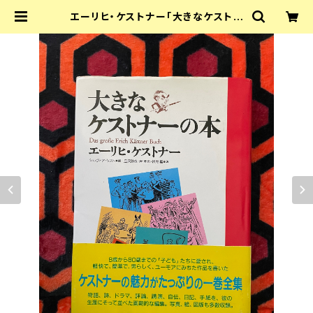
エーリヒ・ケストナー「大きなケストナ
ーの本」初版 帯付き シルヴィア・リス
ト編 マガジンハウス | 古書 まずる